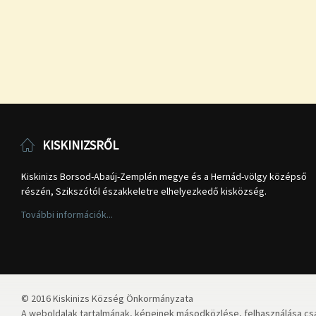
KISKINIZSRŐL
Kiskinizs Borsod-Abaúj-Zemplén megye és a Hernád-völgy középső
részén, Szikszótól északkeletre elhelyezkedő kisközség.
További információk...
© 2016 Kiskinizs Község Önkormányzata
A weboldalak tartalmának, képeinek másodközlése, felhasználása csa