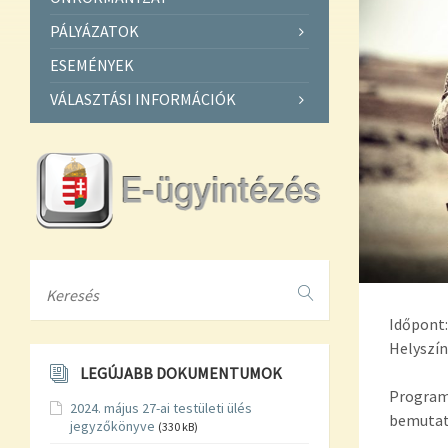
PÁLYÁZATOK
ESEMÉNYEK
VÁLASZTÁSI INFORMÁCIÓK
Search
Időpont:
Helyszín
LEGÚJABB DOKUMENTUMOK
Programo
2024. május 27-ai testületi ülés
bemutat
jegyzőkönyve
(330 kB)