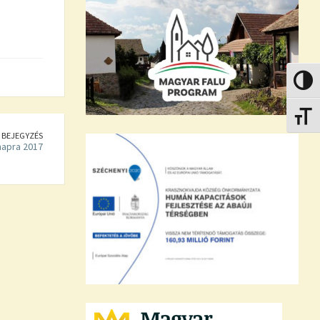
Nagy k
Betűmé
 BEJEGYZÉS
napra 2017