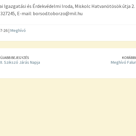
ai Igazgatási és Érdekvédelmi Iroda, Miskolc Hatvanötösök útja 2.
6327245, E-mail: borsod.toborzo@mil.hu
7-26 |
Meghívó
ÚJABB BEJEGYZÉS
KORÁBBI
II. Szikszó Járás Napja
Meghívó Falu