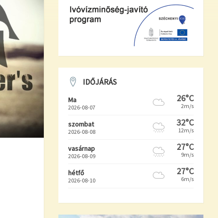
IDŐJÁRÁS
26°C
Ma
2m/s
2026-08-07
32°C
szombat
12m/s
2026-08-08
27°C
vasárnap
9m/s
2026-08-09
27°C
hétfő
6m/s
2026-08-10