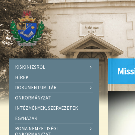
KISKINIZSRŐL
Miss
HÍREK
DOKUMENTUM-TÁR
ÖNKORMÁNYZAT
INTÉZMÉNYEK, SZERVEZETEK
EGYHÁZAK
ROMA NEMZETISÉGI
ÖNKORMÁNYZAT