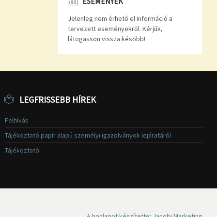
ESEMÉNYEK
Jelenleg nem érhető el információ a
tervezett eseményekről. Kérjük,
látogasson vissza később!
LEGFRISSEBB HÍREK
Felhívás
Tájékoztató papír alapú személyi igazolványok lejáratáról
Tájékoztató
A honlapot készítette: Jacobi Marketing