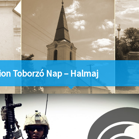
ion Toborzó Nap – Halmaj