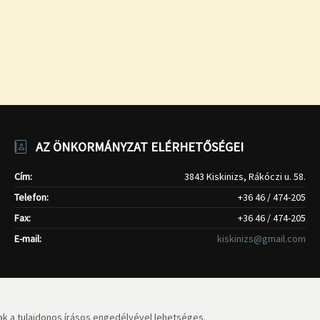
AZ ÖNKORMÁNYZAT ELÉRHETŐSÉGEI
Cím:
3843 Kiskinizs, Rákóczi u. 58.
Telefon:
+36 46 / 474-205
Fax:
+36 46 / 474-205
E-mail:
kiskinizs@gmail.com
k a tulajdonos írásos engedélyével lehetséges.