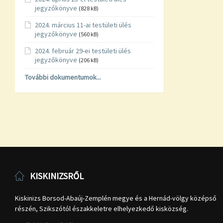
jegyzőkönyve
(828 kB)
2024. március 11-ai testületi ülés
jegyzőkönyve
(560 kB)
2024. február 29-ei testületi ülés
jegyzőkönyve
(206 kB)
További dokumentumok...
KISKINIZSRŐL
Kiskinizs Borsod-Abaúj-Zemplén megye és a Hernád-völgy középső
részén, Szikszótól északkeletre elhelyezkedő kisközség.