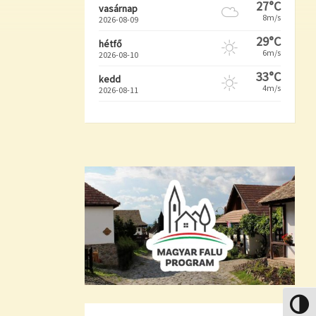
27°C
vasárnap
8m/s
2026-08-09
29°C
hétfő
6m/s
2026-08-10
33°C
kedd
4m/s
2026-08-11
Nagy k