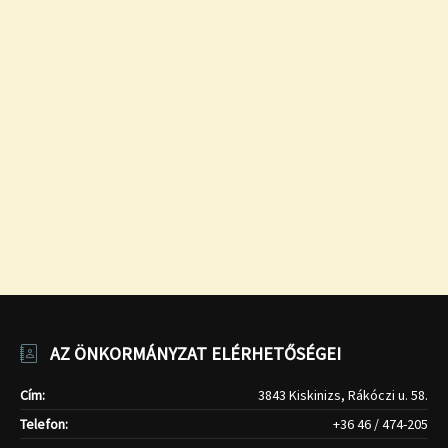
AZ ÖNKORMÁNYZAT ELÉRHETŐSÉGEI
Cím:
3843 Kiskinizs, Rákóczi u. 58.
Telefon:
+36 46 / 474-205