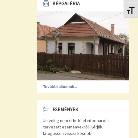
KÉPGALÉRIA
Betűmé
További albumok...
ESEMÉNYEK
Jelenleg nem érhető el információ a
tervezett eseményekről. Kérjük,
látogasson vissza később!