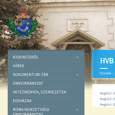
KISKINIZSRŐL
HVB
HÍREK
Főoldal
DOKUMENTUM-TÁR
ÖNKORMÁNYZAT
INTÉZMÉNYEK, SZERVEZETEK
Meghívó 20
Meghívó 20
EGYHÁZAK
Meghívó 20
ROMA NEMZETISÉGI
ÖNKORMÁNYZAT