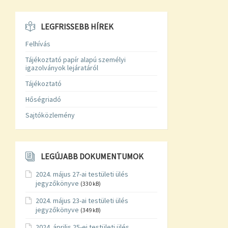
LEGFRISSEBB HÍREK
Felhívás
Tájékoztató papír alapú személyi
igazolványok lejáratáról
Tájékoztató
Hőségriadó
Sajtóközlemény
LEGÚJABB DOKUMENTUMOK
2024. május 27-ai testületi ülés
jegyzőkönyve
(330 kB)
2024. május 23-ai testületi ülés
jegyzőkönyve
(349 kB)
2024. április 25-ei testületi ülés