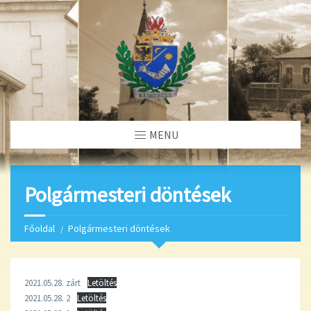
MENU
Polgármesteri döntések
Főoldal
Polgármesteri döntések
2021.05.28. zárt
Letöltés
2021.05.28. 2
Letöltés