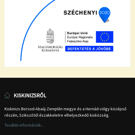
KISKINIZSRŐL
Kiskinizs Borsod-Abaúj-Zemplén megye és a Hernád-völgy középső
részén, Szikszótól északkeletre elhelyezkedő kisközség.
További információk...