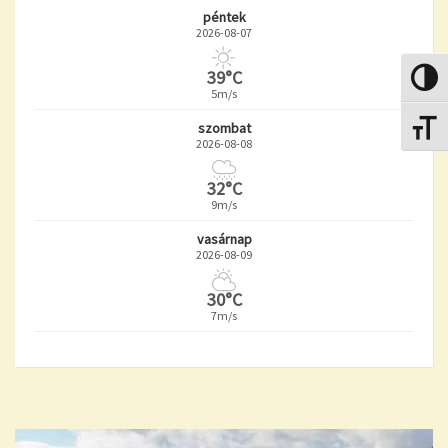
péntek
2026-08-07
39°C
Nagy k
5m/s
szombat
Betűmé
2026-08-08
32°C
9m/s
vasárnap
2026-08-09
30°C
7m/s