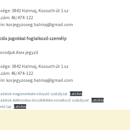
sége: 3842 Halmaj, Kossuth út 1.sz
szám: 46/474-122
cím: korjegyzoseg.halmaj@gmail.com
iós jogokkal foglalkozó személy:
orodjuk Alex jegyző
sége: 3842 Halmaj, Kossuth út 1.sz
szám: 46/474-122
cím: korjegyzoseg.halmaj@gmail.com
adatok megismerésére irányuló szabályzat
Letöltés
adatok elektronikus közzétételére vonatkozó szabályzat
Letöltés
entő lap
Letöltés