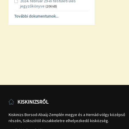
2024. február 29-ei testületi ülés
jegyzőkönyve
(206 kB)
További dokumentumok...
KISKINIZSRŐL
Kiskinizs Borsod-Abaúj-Zemplén megye és a Hernád-völgy középső
részén, Szikszótól északkeletre elhelyezkedő kisközség.