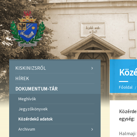
KISKINIZSRŐL
Közé
HÍREK
Főoldal
DOKUMENTUM-TÁR
Meghívók
Jegyzőkönyvek
Közérdek
egység:
Közérdekű adatok
Archivum
Halmaji