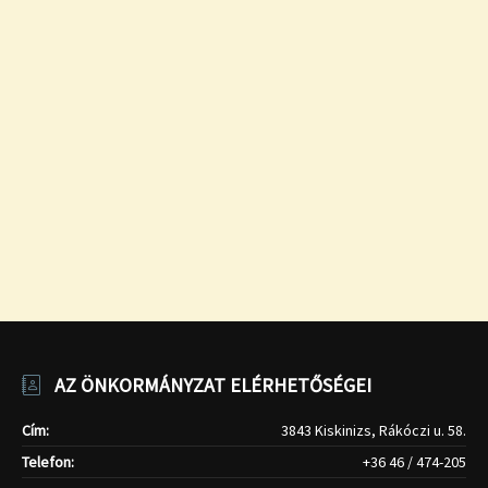
AZ ÖNKORMÁNYZAT ELÉRHETŐSÉGEI
Cím:
3843 Kiskinizs, Rákóczi u. 58.
Telefon:
+36 46 / 474-205