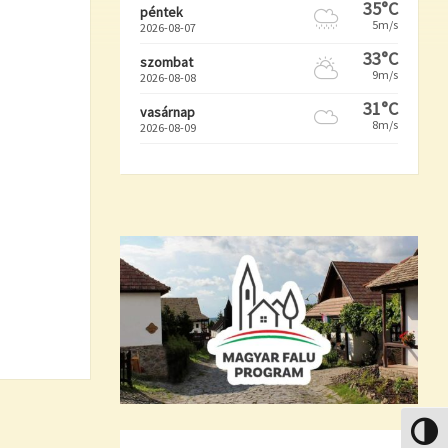
35°C
péntek
5m/s
2026-08-07
33°C
szombat
9m/s
2026-08-08
31°C
vasárnap
8m/s
2026-08-09
Nagy k