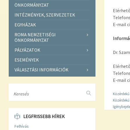
ÖNKORMÁNYZAT
Elérhető
INTÉZMÉNYEK, SZERVEZETEK
Telefon
E-mail 
EGYHÁZAK
ROMA NEMZETISÉGI
Informác
ÖNKORMÁNYZAT
PÁLYÁZATOK
Dr. Szam
ESEMÉNYEK
Elérhető
VÁLASZTÁSI INFORMÁCIÓK
Telefon
E-mail 
Search
Közérdekű 
Közérdekű 
Igénybejel
LEGFRISSEBB HÍREK
Felhívás