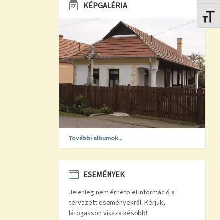
KÉPGALÉRIA
Betűmé
További albumok...
ESEMÉNYEK
Jelenleg nem érhető el információ a
tervezett eseményekről. Kérjük,
látogasson vissza később!