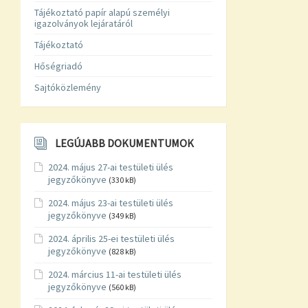
Tájékoztató papír alapú személyi
igazolványok lejáratáról
Tájékoztató
Hőségriadó
Sajtóközlemény
LEGÚJABB DOKUMENTUMOK
2024. május 27-ai testületi ülés
jegyzőkönyve
(330 kB)
2024. május 23-ai testületi ülés
jegyzőkönyve
(349 kB)
2024. április 25-ei testületi ülés
jegyzőkönyve
(828 kB)
2024. március 11-ai testületi ülés
jegyzőkönyve
(560 kB)