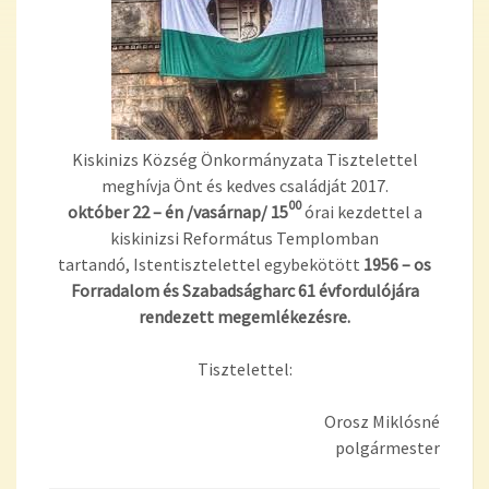
Kiskinizs Község Önkormányzata Tisztelettel
meghívja Önt és kedves családját 2017.
00
október 22 – én /vasárnap/ 15
órai kezdettel a
kiskinizsi Református Templomban
tartandó, Istentisztelettel egybekötött
1956 – os
Forradalom és Szabadságharc 61
évfordulójára
rendezett megemlékezésre.
Tisztelettel:
Orosz Miklósné
polgármester