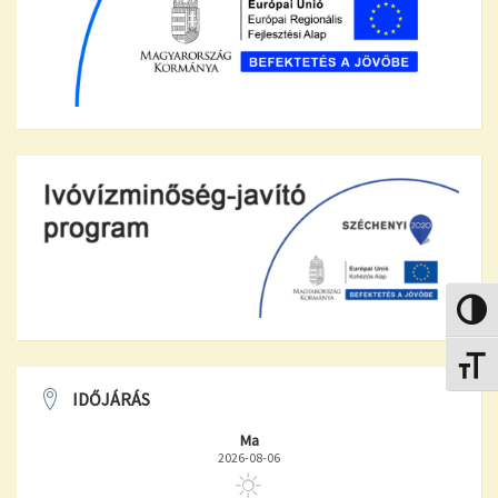
Nagy k
Betűmé
IDŐJÁRÁS
Ma
2026-08-06