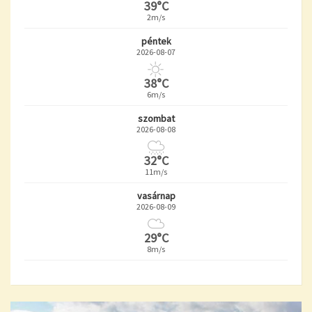
39°C
2m/s
péntek
2026-08-07
38°C
6m/s
szombat
2026-08-08
32°C
11m/s
vasárnap
2026-08-09
29°C
8m/s