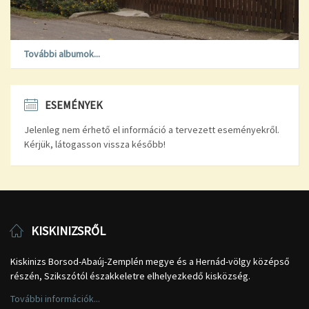
További albumok...
ESEMÉNYEK
Jelenleg nem érhető el információ a tervezett eseményekről.
Kérjük, látogasson vissza később!
KISKINIZSRŐL
Kiskinizs Borsod-Abaúj-Zemplén megye és a Hernád-völgy középső
részén, Szikszótól északkeletre elhelyezkedő kisközség.
További információk...