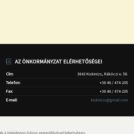
AZ ÖNKORMÁNYZAT ELÉRHETŐSÉGEI
Cím:
3843 Kiskinizs, Rákóczi u. 58.
Telefon:
+36 46 / 474-205
Fax:
+36 46 / 474-205
E-mail:
kiskinizs@gmail.com
k a tulajdonos írásos engedélyével lehetséges.