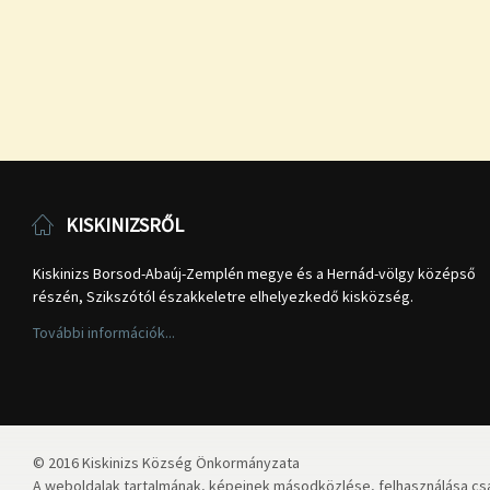
KISKINIZSRŐL
Kiskinizs Borsod-Abaúj-Zemplén megye és a Hernád-völgy középső
részén, Szikszótól északkeletre elhelyezkedő kisközség.
További információk...
© 2016 Kiskinizs Község Önkormányzata
A weboldalak tartalmának, képeinek másodközlése, felhasználása csa