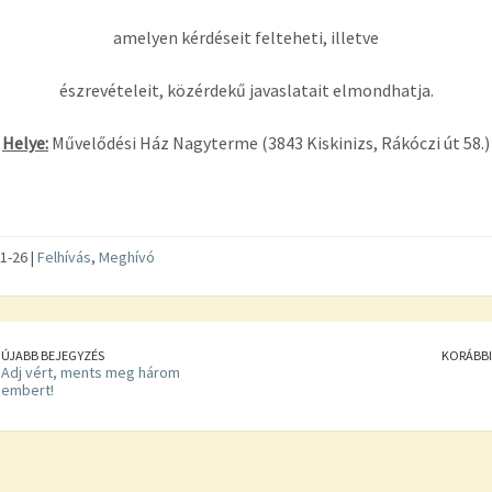
amelyen kérdéseit felteheti, illetve
észrevételeit, közérdekű javaslatait elmondhatja.
Helye:
Művelődési Ház Nagyterme (3843 Kiskinizs, Rákóczi út 58.)
1-26 |
Felhívás
,
Meghívó
ÚJABB BEJEGYZÉS
KORÁBBI
Adj vért, ments meg három
embert!