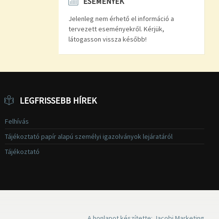
ESEMÉNYEK
Jelenleg nem érhető el információ a
tervezett eseményekről. Kérjük,
látogasson vissza később!
LEGFRISSEBB HÍREK
Felhívás
Tájékoztató papír alapú személyi igazolványok lejáratáról
Tájékoztató
A honlapot készítette: Jacobi Marketing