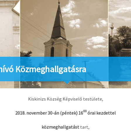
ívó Közmeghallgatásra
Kiskinizs Község Képviselő testülete,
00
2018. november 30-án (péntek) 16
órai kezdettel
közmeghallgatást
tart,