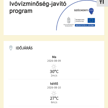
Betűmé
IDŐJÁRÁS
Ma
2026-08-09
30°C
2m/s
hétfő
2026-08-10
27°C
6m/s