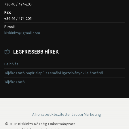
+36 46 / 474-205
Fax:
+36 46 / 474-205
E-mail:
kiskinizs@gmail.com
LEGFRISSEBB HÍREK
Felhívás
Tájékoztató papír alapú személyi igazolványok lejáratáról
Tájékoztató
A honlapot készítette: Jacobi Marketing
© 2016 Kiskinizs Község Önkormányzata