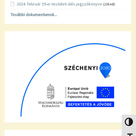
2024. február 29-ei testületi ülés jegyzőkönyve
(206 kB)
További dokumentumok...
Nagy k