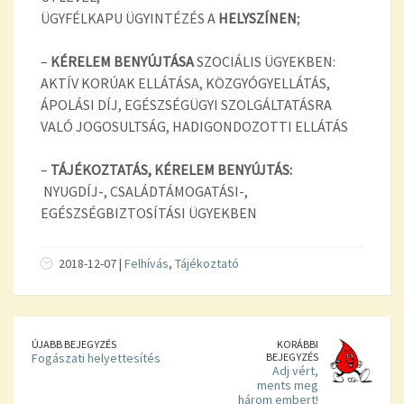
ÜGYFÉLKAPU ÜGYINTÉZÉS A
HELYSZÍNEN
;
–
KÉRELEM BENYÚJTÁSA
SZOCIÁLIS ÜGYEKBEN:
AKTÍV KORÚAK ELLÁTÁSA, KÖZGYÓGYELLÁTÁS,
ÁPOLÁSI DÍJ, EGÉSZSÉGÜGYI SZOLGÁLTATÁSRA
VALÓ JOGOSULTSÁG, HADIGONDOZOTTI ELLÁTÁS
–
TÁJÉKOZTATÁS, KÉRELEM BENYÚJTÁS:
NYUGDÍJ-, CSALÁDTÁMOGATÁSI-,
EGÉSZSÉGBIZTOSÍTÁSI ÜGYEKBEN
2018-12-07 |
Felhívás
,
Tájékoztató
ÚJABB BEJEGYZÉS
KORÁBBI
Fogászati helyettesítés
BEJEGYZÉS
Adj vért,
ments meg
három embert!