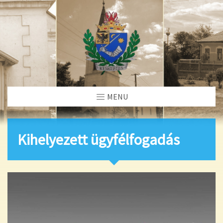
MENU
Kihelyezett ügyfélfogadás