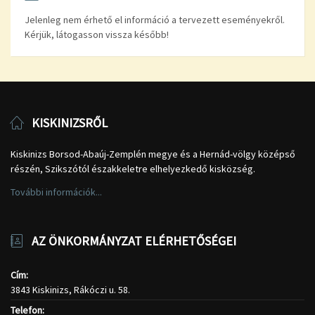
Jelenleg nem érhető el információ a tervezett eseményekről.
Kérjük, látogasson vissza később!
KISKINIZSRŐL
Kiskinizs Borsod-Abaúj-Zemplén megye és a Hernád-völgy középső
részén, Szikszótól északkeletre elhelyezkedő kisközség.
További információk...
AZ ÖNKORMÁNYZAT ELÉRHETŐSÉGEI
Cím:
3843 Kiskinizs, Rákóczi u. 58.
Telefon: