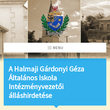
MENU
A Halmaji Gárdonyi Géza
Általános Iskola
Intézményvezetői
álláshirdetése