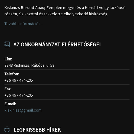
Kiskinizs Borsod-Abaúj-Zemplén megye és a Hernád-völgy középső
részén, Szikszótól északkeletre elhelyezkedő kisközség.
További információk...
AZ ÖNKORMÁNYZAT ELÉRHETŐSÉGEI
Cím:
3843 Kiskinizs, Rákóczi u. 58.
Telefon:
+36 46 / 474-205
Fax:
+36 46 / 474-205
E-mail:
kiskinizs@gmail.com
LEGFRISSEBB HÍREK