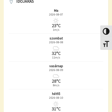
IDŐJÁRÁS
Ma
2026-08-07
23°C
1m/s
Nagy k
szombat
2026-08-08
Betűmé
32°C
11m/s
vasárnap
2026-08-09
28°C
8m/s
hétfő
2026-08-10
31°C