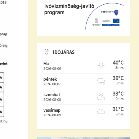
IDŐJÁRÁS
40°C
Ma
3m/s
2026-08-06
39°C
péntek
5m/s
2026-08-07
33°C
szombat
9m/s
2026-08-08
31°C
vasárnap
8m/s
2026-08-09