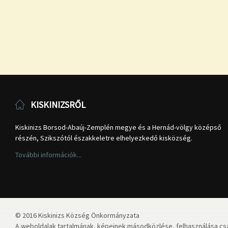
KISKINIZSRŐL
Kiskinizs Borsod-Abaúj-Zemplén megye és a Hernád-völgy középső
részén, Szikszótól északkeletre elhelyezkedő kisközség.
További információk...
© 2016 Kiskinizs Község Önkormányzata
A weboldalak tartalmának, képeinek másodközlése, felhasználása csa