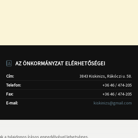
AZ ÖNKORMÁNYZAT ELÉRHETŐSÉGEI
Cím:
3843 Kiskinizs, Rákóczi u. 58.
Telefon:
+36 46 / 474-205
Fax:
+36 46 / 474-205
E-mail:
kiskinizs@gmail.com
k a tulajdonos írásos engedélyével lehetséges.