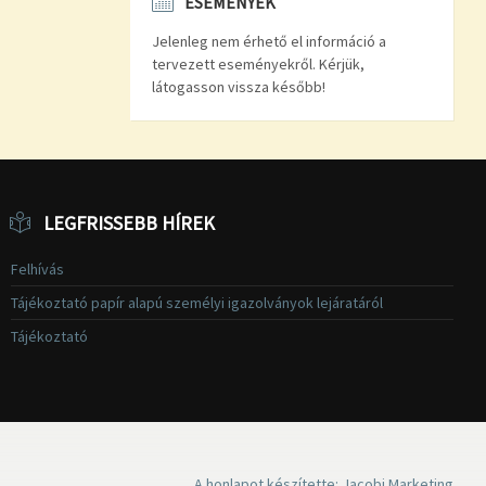
ESEMÉNYEK
Jelenleg nem érhető el információ a
tervezett eseményekről. Kérjük,
látogasson vissza később!
LEGFRISSEBB HÍREK
Felhívás
Tájékoztató papír alapú személyi igazolványok lejáratáról
Tájékoztató
A honlapot készítette: Jacobi Marketing