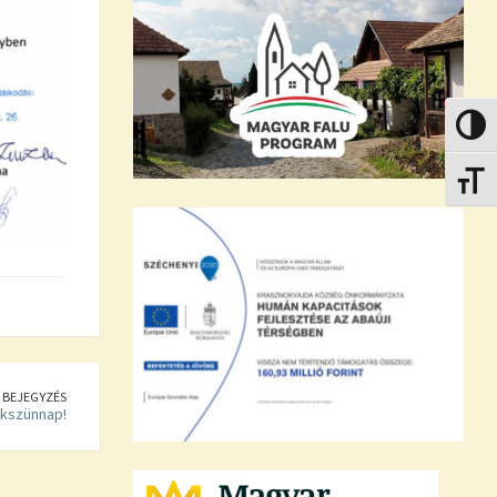
Nagy k
Betűmé
 BEJEGYZÉS
kszünnap!