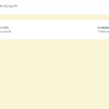
6-10 |
Egyéb
EGYZÉS
KORÁBBI
koztatók
Felhívá