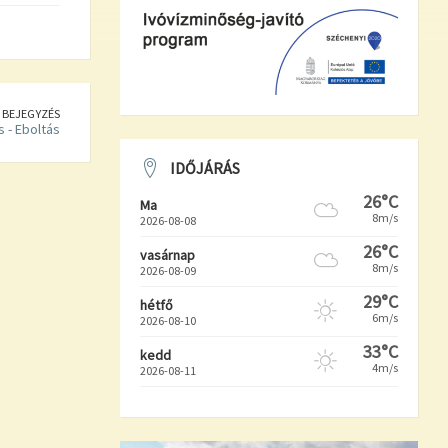
 BEJEGYZÉS
s - Eboltás
IDŐJÁRÁS
26°C
Ma
8m/s
2026-08-08
26°C
vasárnap
8m/s
2026-08-09
29°C
hétfő
6m/s
2026-08-10
33°C
kedd
4m/s
2026-08-11