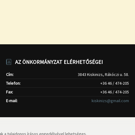
AZ ÖNKORMÁNYZAT ELÉRHETŐSÉGEI
Cím:
3843 Kiskinizs, Rákóczi u. 58.
Telefon:
+36 46 / 474-205
Fax:
+36 46 / 474-205
E-mail:
kiskinizs@gmail.com
k a tulajdonos írásos engedélyével lehetséges.