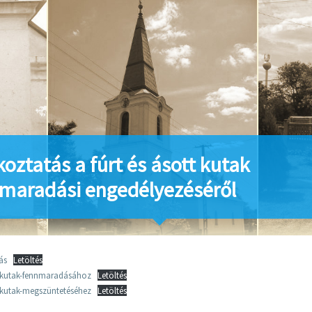
koztatás a fúrt és ásott kutak
maradási engedélyezéséről
ás
Letöltés
-kutak-fennmaradásához
Letöltés
kutak-megszüntetéséhez
Letöltés