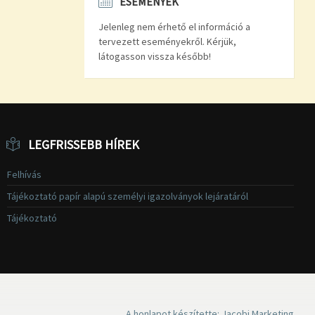
ESEMÉNYEK
Jelenleg nem érhető el információ a
tervezett eseményekről. Kérjük,
látogasson vissza később!
LEGFRISSEBB HÍREK
Felhívás
Tájékoztató papír alapú személyi igazolványok lejáratáról
Tájékoztató
A honlapot készítette: Jacobi Marketing