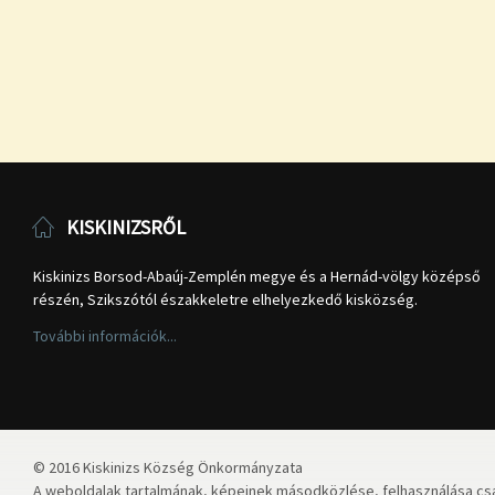
KISKINIZSRŐL
Kiskinizs Borsod-Abaúj-Zemplén megye és a Hernád-völgy középső
részén, Szikszótól északkeletre elhelyezkedő kisközség.
További információk...
© 2016 Kiskinizs Község Önkormányzata
A weboldalak tartalmának, képeinek másodközlése, felhasználása csa