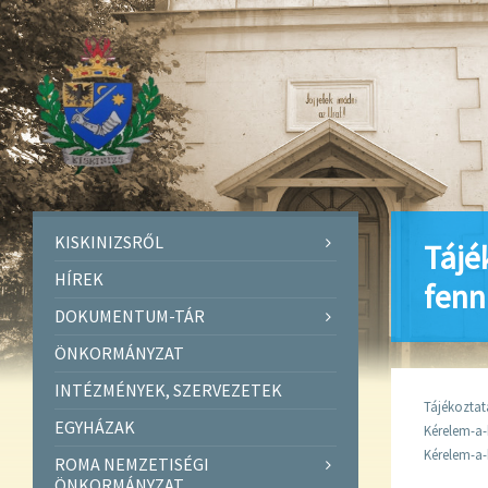
KISKINIZSRŐL
Tájé
HÍREK
fenn
DOKUMENTUM-TÁR
ÖNKORMÁNYZAT
INTÉZMÉNYEK, SZERVEZETEK
Tájékoztat
EGYHÁZAK
Kérelem-a
Kérelem-a-
ROMA NEMZETISÉGI
ÖNKORMÁNYZAT