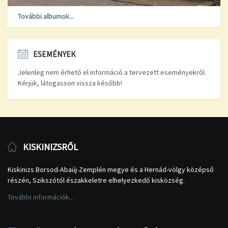
További albumok...
ESEMÉNYEK
Jelenleg nem érhető el információ a tervezett eseményekről.
Kérjük, látogasson vissza később!
KISKINIZSRŐL
Kiskinizs Borsod-Abaúj-Zemplén megye és a Hernád-völgy középső
részén, Szikszótól északkeletre elhelyezkedő kisközség.
További információk...