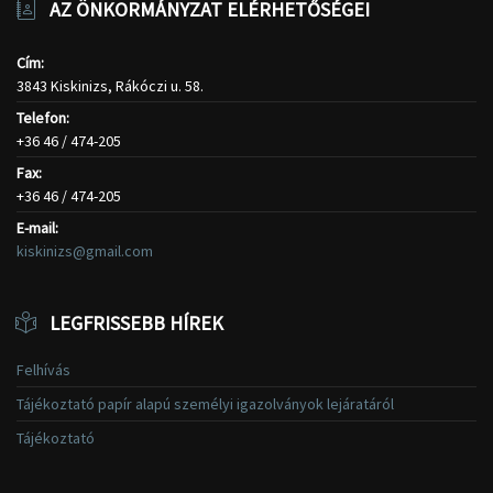
AZ ÖNKORMÁNYZAT ELÉRHETŐSÉGEI
Cím:
3843 Kiskinizs, Rákóczi u. 58.
Telefon:
+36 46 / 474-205
Fax:
+36 46 / 474-205
E-mail:
kiskinizs@gmail.com
LEGFRISSEBB HÍREK
Felhívás
Tájékoztató papír alapú személyi igazolványok lejáratáról
Tájékoztató