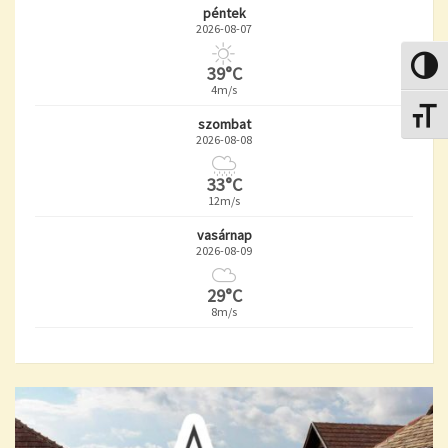
péntek
2026-08-07
Nagy k
39°C
4m/s
Betűmé
szombat
2026-08-08
33°C
12m/s
vasárnap
2026-08-09
29°C
8m/s