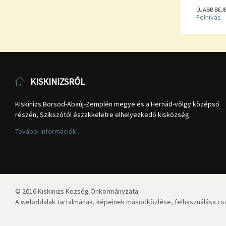
ÚJABB BEJ
Felhívás
KISKINIZSRŐL
Kiskinizs Borsod-Abaúj-Zemplén megye és a Hernád-völgy középső
részén, Szikszótól északkeletre elhelyezkedő kisközség.
További információk...
© 2016 Kiskinizs Község Önkormányzata
A weboldalak tartalmának, képeinek másodközlése, felhasználása csa