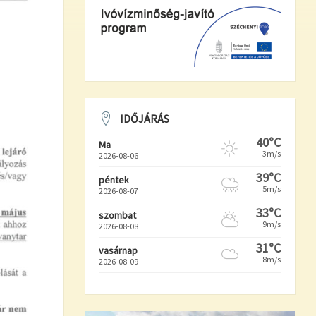
IDŐJÁRÁS
40°C
Ma
3m/s
2026-08-06
39°C
péntek
5m/s
2026-08-07
33°C
szombat
9m/s
2026-08-08
31°C
vasárnap
8m/s
2026-08-09