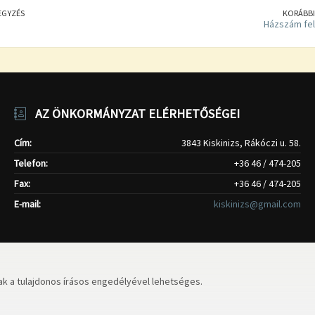
EGYZÉS
KORÁBBI
Házszám fel
AZ ÖNKORMÁNYZAT ELÉRHETŐSÉGEI
Cím:
3843 Kiskinizs, Rákóczi u. 58.
Telefon:
+36 46 / 474-205
Fax:
+36 46 / 474-205
E-mail:
kiskinizs@gmail.com
k a tulajdonos írásos engedélyével lehetséges.