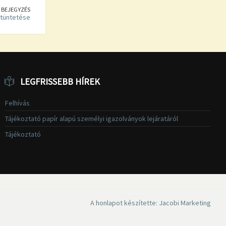
 BEJEGYZÉS
tüntetése
LEGFRISSEBB HÍREK
Felhívás
Tájékoztató papír alapú személyi igazolványok lejáratáról
Tájékoztató
A honlapot készítette: Jacobi Marketing