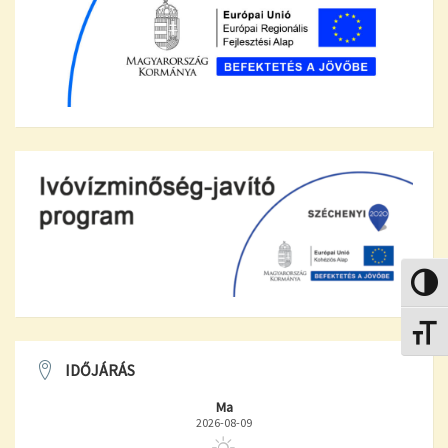
Nagy k
Betűmé
IDŐJÁRÁS
Ma
2026-08-09