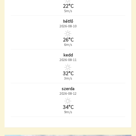
22°C
5m/s
hétfő
2026-08-10
26°C
6m/s
kedd
2026-08-11
32°C
3m/s
szerda
2026-08-12
34°C
9m/s