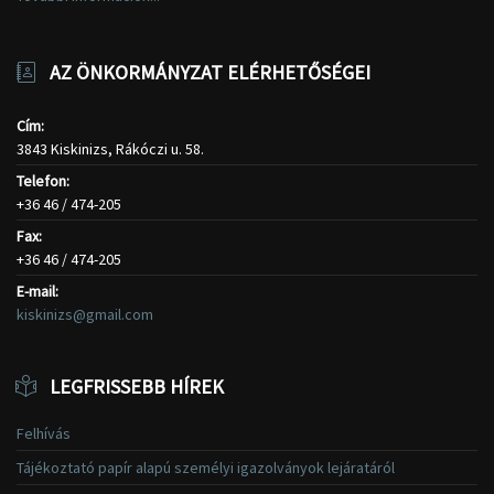
AZ ÖNKORMÁNYZAT ELÉRHETŐSÉGEI
Cím:
3843 Kiskinizs, Rákóczi u. 58.
Telefon:
+36 46 / 474-205
Fax:
+36 46 / 474-205
E-mail:
kiskinizs@gmail.com
LEGFRISSEBB HÍREK
Felhívás
Tájékoztató papír alapú személyi igazolványok lejáratáról