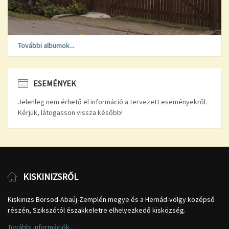
További albumok...
ESEMÉNYEK
Jelenleg nem érhető el információ a tervezett eseményekről.
Kérjük, látogasson vissza később!
KISKINIZSRŐL
Kiskinizs Borsod-Abaúj-Zemplén megye és a Hernád-völgy középső
részén, Szikszótól északkeletre elhelyezkedő kisközség.
További információk...