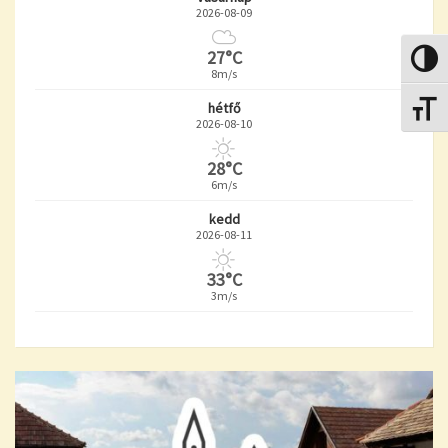
2026-08-09
27°C
Nagy k
8m/s
hétfő
Betűmé
2026-08-10
28°C
6m/s
kedd
2026-08-11
33°C
3m/s