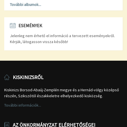
További albumok...
ESEMÉNYEK
Jelenleg nem érhető el információ a tervezett eseményekről.
Kérjük, látogasson vissza később!
KISKINIZSRŐL
Kiskinizs Borsod-Abaúj-Zemplén megye és a Hernád-völgy középső
részén, Szikszótól északkeletre elhelyezkedő kisközség.
További információk...
AZ ÖNKORMÁNYZAT ELÉRHETŐSÉGEI