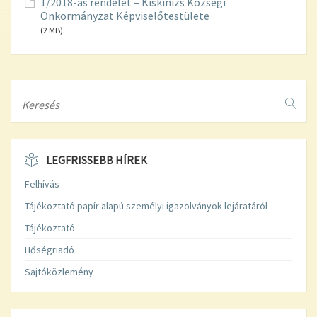
1/2018-as rendelet – Kiskinizs Községi
Önkormányzat Képviselőtestülete
(2 MB)
Search
LEGFRISSEBB HÍREK
Felhívás
Tájékoztató papír alapú személyi igazolványok lejáratáról
Tájékoztató
Hőségriadó
Sajtóközlemény