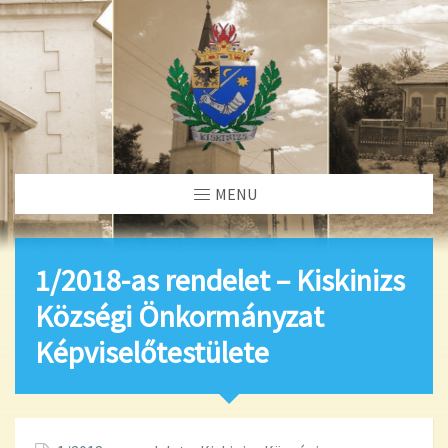
MENU
1/2018-as rendelet – Kiskinizs
Községi Önkormányzat
Képviselőtestülete