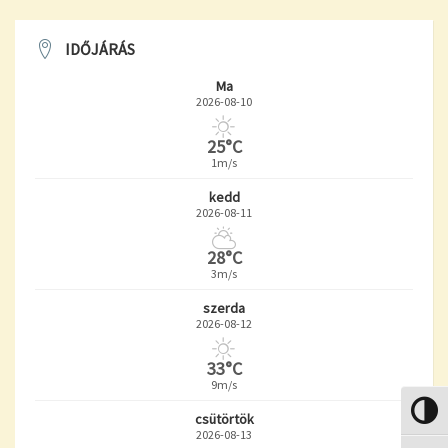
IDŐJÁRÁS
Ma
2026-08-10
25°C
1m/s
kedd
2026-08-11
28°C
3m/s
szerda
2026-08-12
33°C
9m/s
Nagy k
csütörtök
2026-08-13