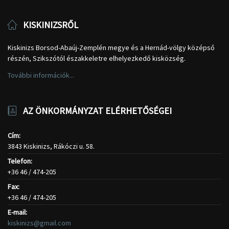
KISKINIZSRŐL
Kiskinizs Borsod-Abaúj-Zemplén megye és a Hernád-völgy középső
részén, Szikszótól északkeletre elhelyezkedő kisközség.
További információk...
AZ ÖNKORMÁNYZAT ELÉRHETŐSÉGEI
Cím:
3843 Kiskinizs, Rákóczi u. 58.
Telefon:
+36 46 / 474-205
Fax:
+36 46 / 474-205
E-mail:
kiskinizs@gmail.com