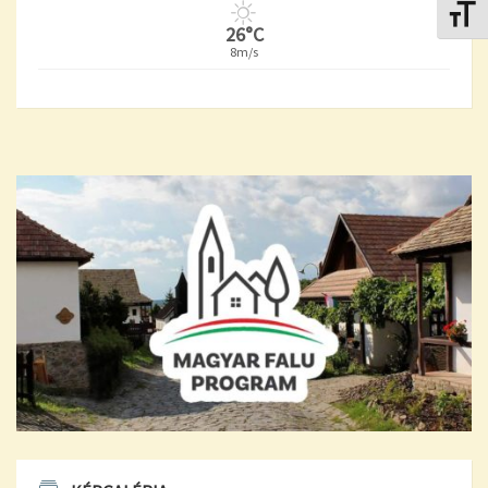
Betűmé
26°C
8m/s