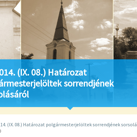
014. (IX. 08.) Határozat
ármesterjelöltek sorrendjének
olásáról
14. (IX. 08.) Határozat polgármesterjelöltek sorrendjének sorsolá
)