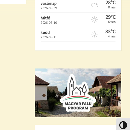
28°C
vasárnap
8m/s
2026-08-09
29°C
hétfő
6m/s
2026-08-10
33°C
kedd
4m/s
2026-08-11
Nagy k