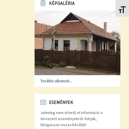
KÉPGALÉRIA
Betűmé
További albumok...
ESEMÉNYEK
Jelenleg nem érhető el információ a
tervezett eseményekről. Kérjük,
látogasson vissza később!