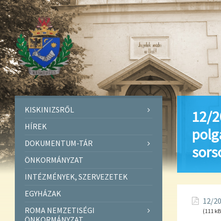
KISKINIZSRŐL
12/2
HÍREK
polg
DOKUMENTUM-TÁR
sors
ÖNKORMÁNYZAT
INTÉZMÉNYEK, SZERVEZETEK
EGYHÁZAK
12/20
ROMA NEMZETISÉGI
(111 kB
ÖNKORMÁNYZAT