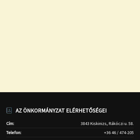
AZ ÖNKORMÁNYZAT ELÉRHETŐSÉGEI
Cím:
3843 Kiskinizs, Rákóczi u. 58.
Telefon:
+36 46 / 474-205