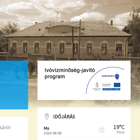
IDŐJÁRÁS
19°C
sáról
Ma
7m/s
2026-08-08