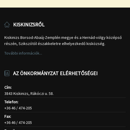
KISKINIZSRŐL
Kiskinizs Borsod-Abaúj-Zemplén megye és a Hernád-völgy középső
részén, Szikszótól északkeletre elhelyezkedő kisközség.
További információk...
AZ ÖNKORMÁNYZAT ELÉRHETŐSÉGEI
Cím:
3843 Kiskinizs, Rákóczi u. 58.
Telefon:
+36 46 / 474-205
Fax:
+36 46 / 474-205