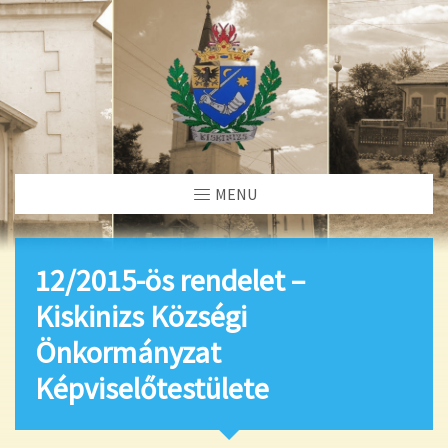
MENU
12/2015-ös rendelet –
Kiskinizs Községi
Önkormányzat
Képviselőtestülete