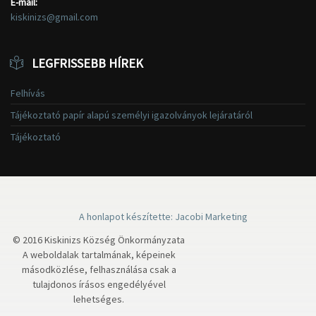
E-mail:
kiskinizs@gmail.com
LEGFRISSEBB HÍREK
Felhívás
Tájékoztató papír alapú személyi igazolványok lejáratáról
Tájékoztató
A honlapot készítette: Jacobi Marketing
© 2016 Kiskinizs Község Önkormányzata
A weboldalak tartalmának, képeinek
másodközlése, felhasználása csak a
tulajdonos írásos engedélyével
lehetséges.