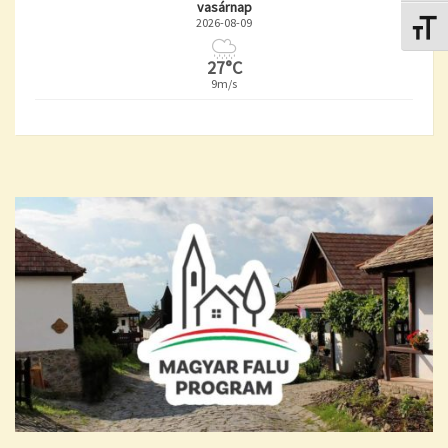
vasárnap
2026-08-09
Betűmé
27°C
9m/s