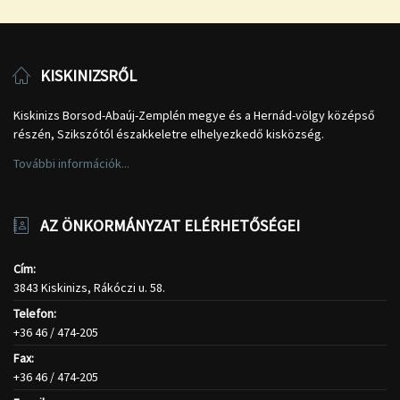
KISKINIZSRŐL
Kiskinizs Borsod-Abaúj-Zemplén megye és a Hernád-völgy középső
részén, Szikszótól északkeletre elhelyezkedő kisközség.
További információk...
AZ ÖNKORMÁNYZAT ELÉRHETŐSÉGEI
Cím:
3843 Kiskinizs, Rákóczi u. 58.
Telefon:
+36 46 / 474-205
Fax:
+36 46 / 474-205