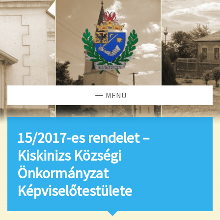
MENU
15/2017-es rendelet –
Kiskinizs Községi
Önkormányzat
Képviselőtestülete