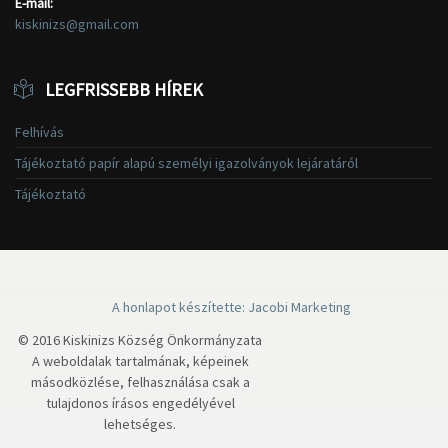
E-mail:
kiskinizs@gmail.com
LEGFRISSEBB HÍREK
Felhívás
Tájékoztató papír alapú személyi igazolványok lejáratáról
Tájékoztató
A honlapot készítette: Jacobi Marketing
© 2016 Kiskinizs Község Önkormányzata
A weboldalak tartalmának, képeinek
másodközlése, felhasználása csak a
tulajdonos írásos engedélyével
lehetséges.