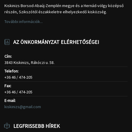
Kiskinizs Borsod-Abaúj-Zemplén megye és a Hernád-völgy középső
részén, Szikszótól északkeletre elhelyezkedő kisközség.
További információk...
AZ ÖNKORMÁNYZAT ELÉRHETŐSÉGEI
Cím:
3843 Kiskinizs, Rákóczi u. 58.
Telefon:
+36 46 / 474-205
Fax:
+36 46 / 474-205
E-mail:
kiskinizs@gmail.com
LEGFRISSEBB HÍREK