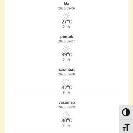
Ma
2026-08-06
27°C
0m/s
péntek
2026-08-07
39°C
5m/s
szombat
2026-08-08
32°C
9m/s
vasárnap
2026-08-09
Nagy k
30°C
7m/s
Betűmé