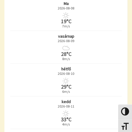
Ma
2026-08-08
19°C
7m/s
vasárnap
2026-08-09
28°C
8m/s
hétfő
2026-08-10
29°C
6m/s
kedd
2026-08-11
Nagy k
33°C
4m/s
Betűmé