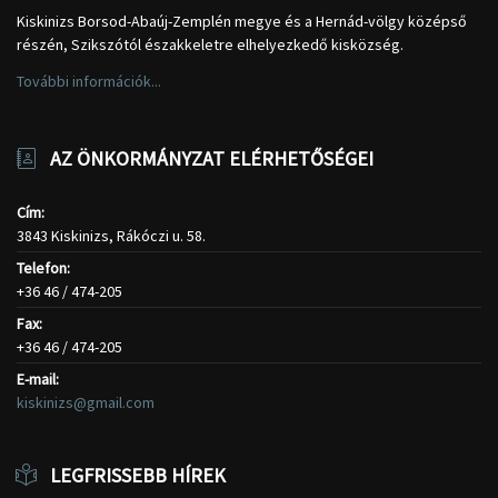
Kiskinizs Borsod-Abaúj-Zemplén megye és a Hernád-völgy középső
részén, Szikszótól északkeletre elhelyezkedő kisközség.
További információk...
AZ ÖNKORMÁNYZAT ELÉRHETŐSÉGEI
Cím:
3843 Kiskinizs, Rákóczi u. 58.
Telefon:
+36 46 / 474-205
Fax:
+36 46 / 474-205
E-mail:
kiskinizs@gmail.com
LEGFRISSEBB HÍREK