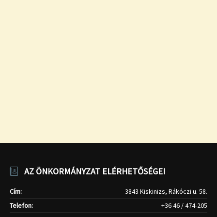
AZ ÖNKORMÁNYZAT ELÉRHETŐSÉGEI
Cím:
3843 Kiskinizs, Rákóczi u. 58.
Telefon:
+36 46 / 474-205