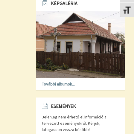
KÉPGALÉRIA
Betűmé
További albumok...
ESEMÉNYEK
Jelenleg nem érhető el információ a
tervezett eseményekről. Kérjük,
látogasson vissza később!