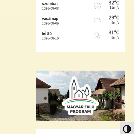
32°C
szombat
11m/s
2026-08-08
29°C
vasárnap
9m/s
2026-08-09
31°C
hétfő
5m/s
2026-08-10
Nagy k