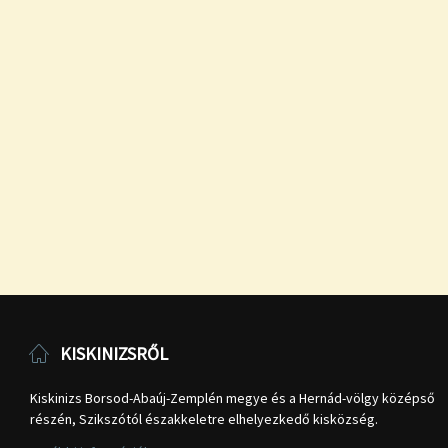
KISKINIZSRŐL
Kiskinizs Borsod-Abaúj-Zemplén megye és a Hernád-völgy középső
részén, Szikszótól északkeletre elhelyezkedő kisközség.