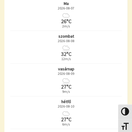
Ma
2026-08-07
26°C
2m/s
szombat
2026-08-08
32°C
12m/s
vasárnap
2026-08-09
27°C
9m/s
hétfő
2026-08-10
Nagy k
27°C
6m/s
Betűmé