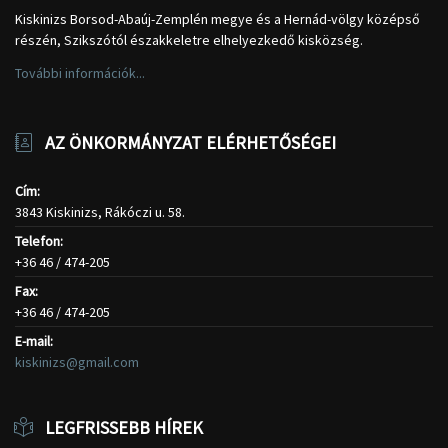
Kiskinizs Borsod-Abaúj-Zemplén megye és a Hernád-völgy középső
részén, Szikszótól északkeletre elhelyezkedő kisközség.
További információk...
AZ ÖNKORMÁNYZAT ELÉRHETŐSÉGEI
Cím:
3843 Kiskinizs, Rákóczi u. 58.
Telefon:
+36 46 / 474-205
Fax:
+36 46 / 474-205
E-mail:
kiskinizs@gmail.com
LEGFRISSEBB HÍREK