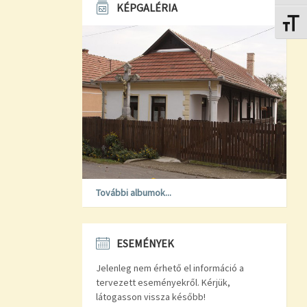
KÉPGALÉRIA
Betűmé
További albumok...
ESEMÉNYEK
Jelenleg nem érhető el információ a
tervezett eseményekről. Kérjük,
látogasson vissza később!