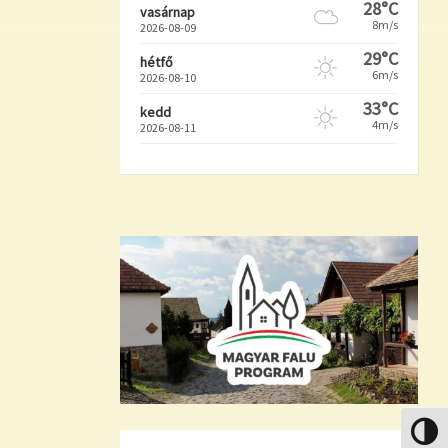
28°C
vasárnap
8m/s
2026-08-09
29°C
hétfő
6m/s
2026-08-10
33°C
kedd
4m/s
2026-08-11
Nagy k