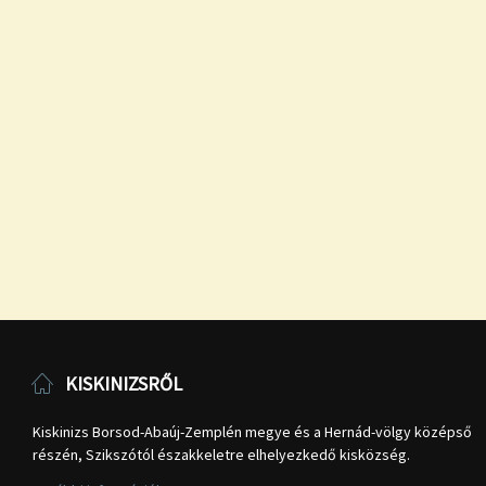
KISKINIZSRŐL
Kiskinizs Borsod-Abaúj-Zemplén megye és a Hernád-völgy középső
részén, Szikszótól északkeletre elhelyezkedő kisközség.