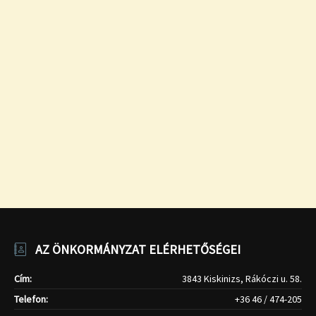
AZ ÖNKORMÁNYZAT ELÉRHETŐSÉGEI
Cím:
3843 Kiskinizs, Rákóczi u. 58.
Telefon:
+36 46 / 474-205