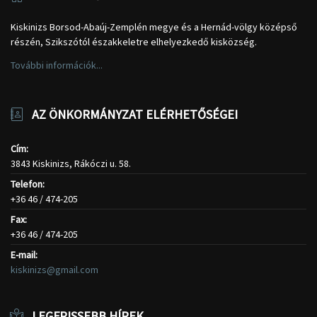
Kiskinizs Borsod-Abaúj-Zemplén megye és a Hernád-völgy középső
részén, Szikszótól északkeletre elhelyezkedő kisközség.
További információk...
AZ ÖNKORMÁNYZAT ELÉRHETŐSÉGEI
Cím:
3843 Kiskinizs, Rákóczi u. 58.
Telefon:
+36 46 / 474-205
Fax:
+36 46 / 474-205
E-mail:
kiskinizs@gmail.com
LEGFRISSEBB HÍREK