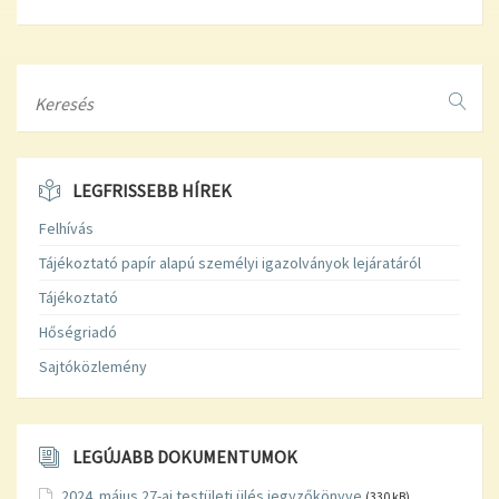
Search
LEGFRISSEBB HÍREK
Felhívás
Tájékoztató papír alapú személyi igazolványok lejáratáról
Tájékoztató
Hőségriadó
Sajtóközlemény
LEGÚJABB DOKUMENTUMOK
2024. május 27-ai testületi ülés jegyzőkönyve
(330 kB)