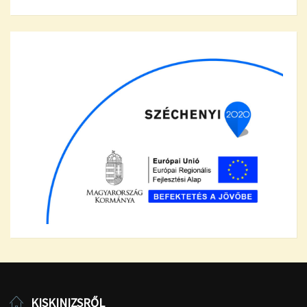
KISKINIZSRŐL