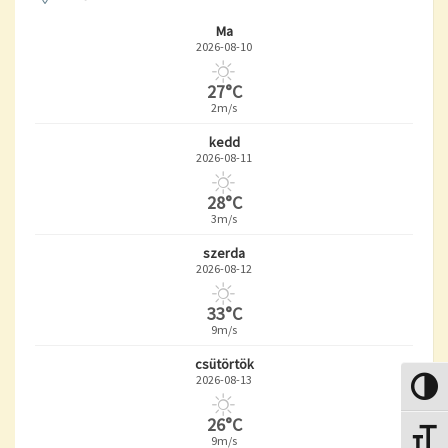
Ma
2026-08-10
27°C
2m/s
kedd
2026-08-11
28°C
3m/s
szerda
2026-08-12
33°C
9m/s
csütörtök
2026-08-13
Nagy k
26°C
Betűmé
9m/s