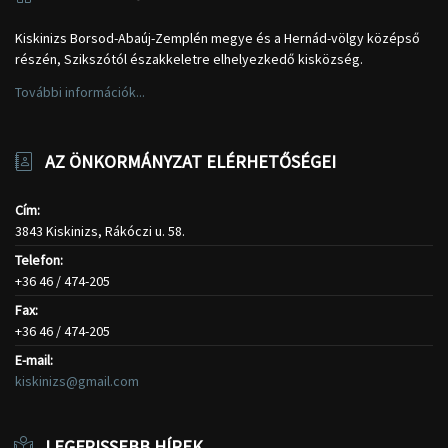
Kiskinizs Borsod-Abaúj-Zemplén megye és a Hernád-völgy középső
részén, Szikszótól északkeletre elhelyezkedő kisközség.
További információk...
AZ ÖNKORMÁNYZAT ELÉRHETŐSÉGEI
Cím:
3843 Kiskinizs, Rákóczi u. 58.
Telefon:
+36 46 / 474-205
Fax:
+36 46 / 474-205
E-mail:
kiskinizs@gmail.com
LEGFRISSEBB HÍREK