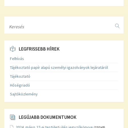
Search
LEGFRISSEBB HÍREK
Felhívás
Tájékoztató papír alapú személyi igazolványok lejáratáról
Tájékoztató
Hőségriadó
Sajtóközlemény
LEGÚJABB DOKUMENTUMOK
2024. május 27-ai testületi ülés jegyzőkönyve
(330 kB)