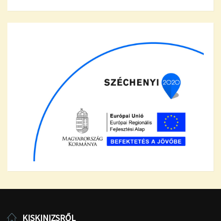
KISKINIZSRŐL