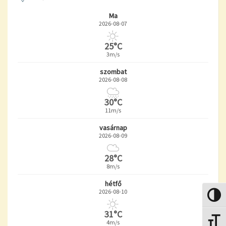
Ma
2026-08-07
25°C
3m/s
szombat
2026-08-08
30°C
11m/s
vasárnap
2026-08-09
28°C
8m/s
hétfő
2026-08-10
Nagy k
31°C
Betűmé
4m/s