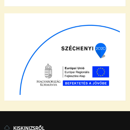
KISKINIZSRŐL