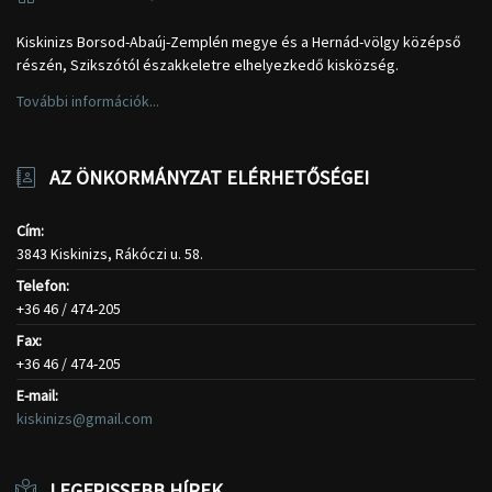
Kiskinizs Borsod-Abaúj-Zemplén megye és a Hernád-völgy középső
részén, Szikszótól északkeletre elhelyezkedő kisközség.
További információk...
AZ ÖNKORMÁNYZAT ELÉRHETŐSÉGEI
Cím:
3843 Kiskinizs, Rákóczi u. 58.
Telefon:
+36 46 / 474-205
Fax:
+36 46 / 474-205
E-mail:
kiskinizs@gmail.com
LEGFRISSEBB HÍREK