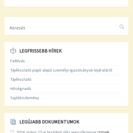
Search
LEGFRISSEBB HÍREK
Felhívás
Tájékoztató papír alapú személyi igazolványok lejáratáról
Tájékoztató
Hőségriadó
Sajtóközlemény
LEGÚJABB DOKUMENTUMOK
2024. május 27-ai testületi ülés jegyzőkönyve
(330 kB)