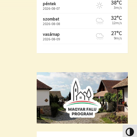
38°C
péntek
3m/s
2026-08-07
32°C
szombat
12m/s
2026-08-08
27°C
vasárnap
9m/s
2026-08-09
Nagy k