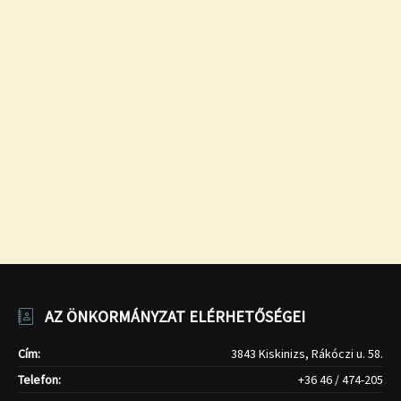
AZ ÖNKORMÁNYZAT ELÉRHETŐSÉGEI
Cím:
3843 Kiskinizs, Rákóczi u. 58.
Telefon:
+36 46 / 474-205