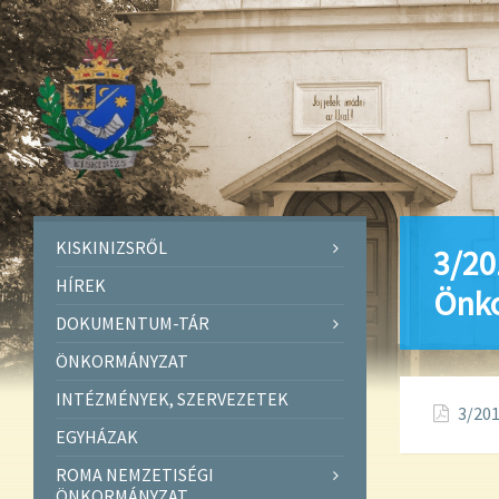
KISKINIZSRŐL
3/20
HÍREK
Önko
DOKUMENTUM-TÁR
ÖNKORMÁNYZAT
INTÉZMÉNYEK, SZERVEZETEK
3/201
EGYHÁZAK
ROMA NEMZETISÉGI
ÖNKORMÁNYZAT