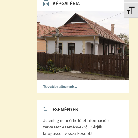
KÉPGALÉRIA
Betűmé
További albumok...
ESEMÉNYEK
Jelenleg nem érhető el információ a
tervezett eseményekről. Kérjük,
látogasson vissza később!