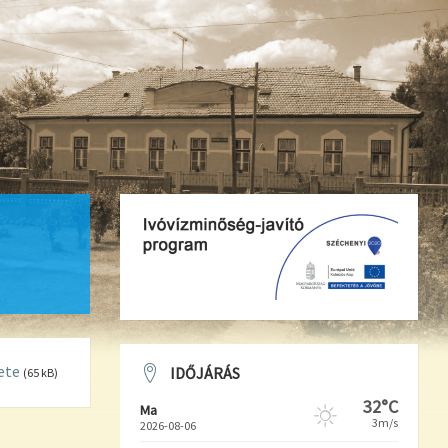
ete
IDŐJÁRÁS
(65 kB)
32°C
Ma
3m/s
2026-08-06