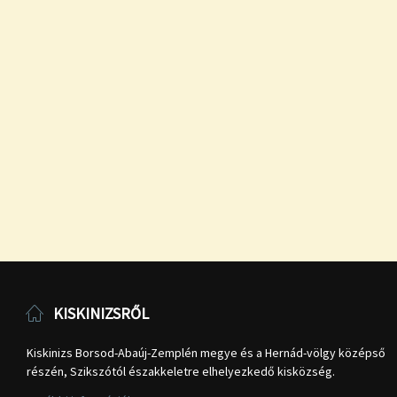
KISKINIZSRŐL
Kiskinizs Borsod-Abaúj-Zemplén megye és a Hernád-völgy középső
részén, Szikszótól északkeletre elhelyezkedő kisközség.