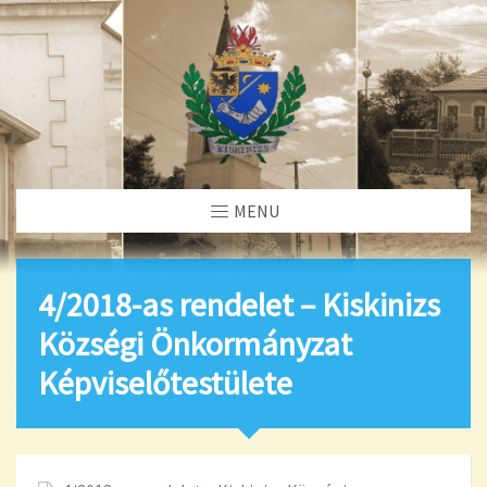
MENU
4/2018-as rendelet – Kiskinizs
Községi Önkormányzat
Képviselőtestülete