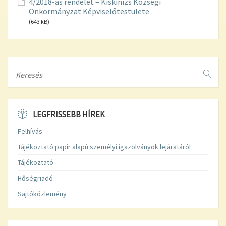
4/2018-as rendelet – Kiskinizs Községi
Önkormányzat Képviselőtestülete
(643 kB)
Search
LEGFRISSEBB HÍREK
Felhívás
Tájékoztató papír alapú személyi igazolványok lejáratáról
Tájékoztató
Hőségriadó
Sajtóközlemény