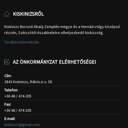
KISKINIZSRŐL
Kiskinizs Borsod-Abaúj-Zemplén megye és a Hernád-völgy középső
részén, Szikszótól északkeletre elhelyezkedő kisközség.
További információk...
AZ ÖNKORMÁNYZAT ELÉRHETŐSÉGEI
Cím:
3843 Kiskinizs, Rákóczi u. 58.
Telefon:
+36 46 / 474-205
Fax:
+36 46 / 474-205
E-mail:
kiskinizs@gmail.com