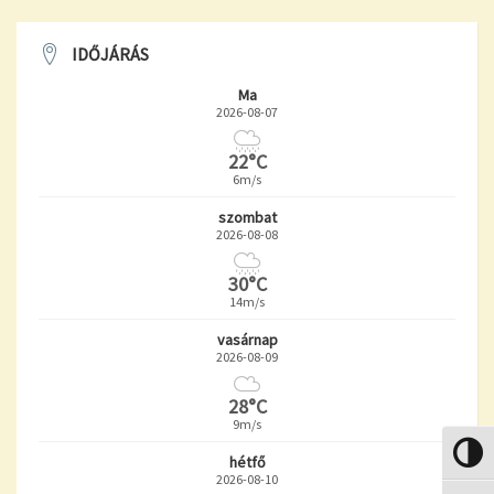
IDŐJÁRÁS
Ma
2026-08-07
22°C
6m/s
szombat
2026-08-08
30°C
14m/s
vasárnap
2026-08-09
28°C
9m/s
Nagy k
hétfő
2026-08-10