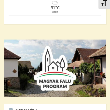
Betűmé
31°C
8m/s