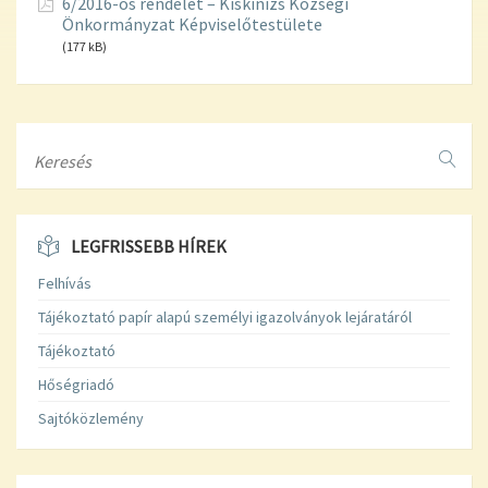
6/2016-os rendelet – Kiskinizs Községi
Önkormányzat Képviselőtestülete
(177 kB)
Search
LEGFRISSEBB HÍREK
Felhívás
Tájékoztató papír alapú személyi igazolványok lejáratáról
Tájékoztató
Hőségriadó
Sajtóközlemény