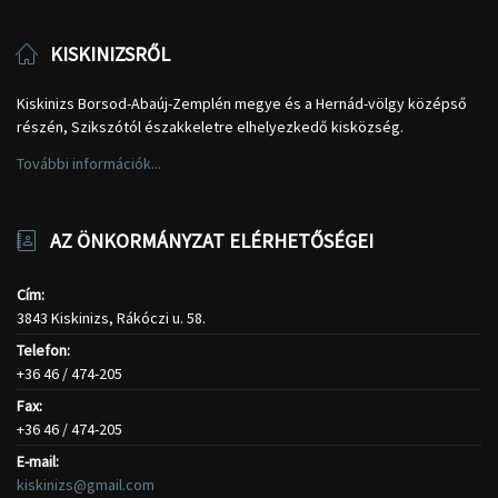
KISKINIZSRŐL
Kiskinizs Borsod-Abaúj-Zemplén megye és a Hernád-völgy középső
részén, Szikszótól északkeletre elhelyezkedő kisközség.
További információk...
AZ ÖNKORMÁNYZAT ELÉRHETŐSÉGEI
Cím:
3843 Kiskinizs, Rákóczi u. 58.
Telefon:
+36 46 / 474-205
Fax:
+36 46 / 474-205
E-mail:
kiskinizs@gmail.com