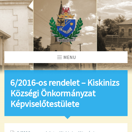
MENU
6/2016-os rendelet – Kiskinizs
Községi Önkormányzat
Képviselőtestülete