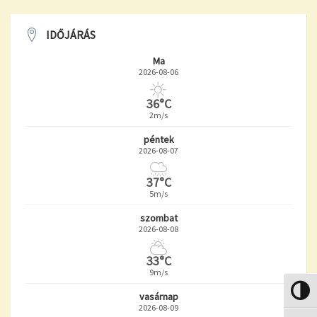
IDŐJÁRÁS
Ma
2026-08-06
36°C
2m/s
péntek
2026-08-07
37°C
5m/s
szombat
2026-08-08
33°C
9m/s
Nagy k
vasárnap
2026-08-09