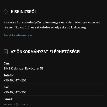
KISKINIZSRŐL
Kiskinizs Borsod-Abaúj-Zemplén megye és a Hernád-völgy középső
részén, Szikszótól északkeletre elhelyezkedő kisközség.
További információk...
AZ ÖNKORMÁNYZAT ELÉRHETŐSÉGEI
Cím:
3843 Kiskinizs, Rákóczi u. 58.
Telefon:
+36 46 / 474-205
Fax:
+36 46 / 474-205
E-mail:
kiskinizs@gmail.com