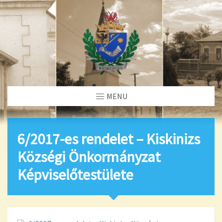
MENU
6/2017-es rendelet – Kiskinizs
Községi Önkormányzat
Képviselőtestülete