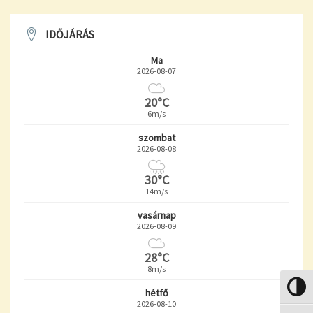
IDŐJÁRÁS
Ma
2026-08-07
20°C
6m/s
szombat
2026-08-08
30°C
14m/s
vasárnap
2026-08-09
28°C
8m/s
Nagy k
hétfő
2026-08-10