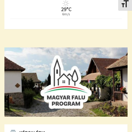
Betűmé
29°C
6m/s