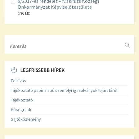
6/2017-es rendelet – Kiskinizs Községi
Önkormányzat Képviselőtestülete
(793 kB)
Search
LEGFRISSEBB HÍREK
Felhívás
Tájékoztató papír alapú személyi igazolványok lejáratáról
Tájékoztató
Hőségriadó
Sajtóközlemény