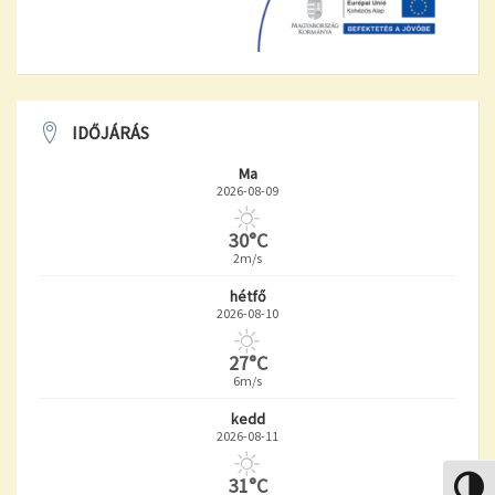
IDŐJÁRÁS
Ma
2026-08-09
30°C
2m/s
hétfő
2026-08-10
27°C
6m/s
kedd
2026-08-11
31°C
Nagy k