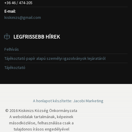
+36 46 / 474-205
E-mail:
kiskinizs@gmail.com
LEGFRISSEBB HÍREK
Felhívás
Tájékoztató papír alapú személyi igazolványok lejáratáról
Tájékoztató
A honlapot készítette: Jacobi Marketing
© 2016 Kiskinizs Község Önkormányzata
A weboldalak tartalmának, képeinek
másodközlése, felhasználása csak a
tulajdonos írásos engedélyével