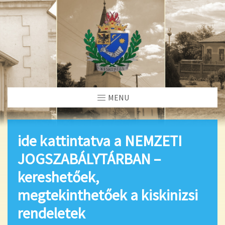
MENU
ide kattintatva a NEMZETI
JOGSZABÁLYTÁRBAN –
kereshetőek,
megtekinthetőek a kiskinizsi
rendeletek