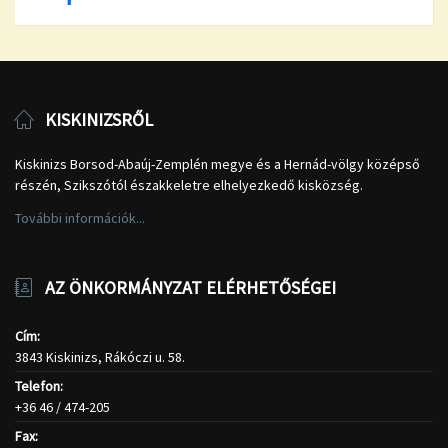
KISKINIZSRŐL
Kiskinizs Borsod-Abaúj-Zemplén megye és a Hernád-völgy középső
részén, Szikszótól északkeletre elhelyezkedő kisközség.
További információk...
AZ ÖNKORMÁNYZAT ELÉRHETŐSÉGEI
Cím:
3843 Kiskinizs, Rákóczi u. 58.
Telefon:
+36 46 / 474-205
Fax: