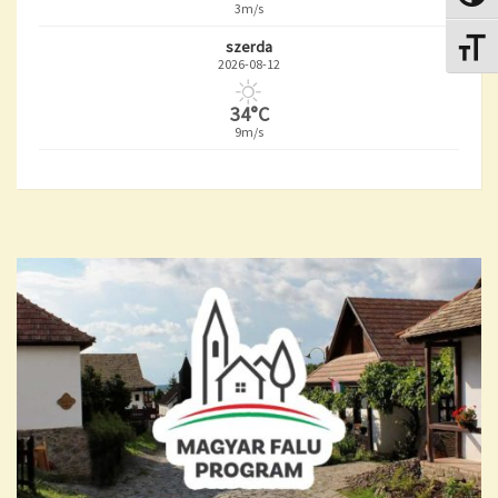
3m/s
szerda
Betűmé
2026-08-12
34°C
9m/s