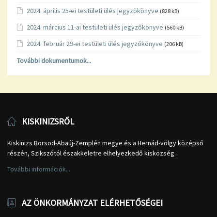
2024. április 25-ei testületi ülés jegyzőkönyve
(828 kB)
2024. március 11-ai testületi ülés jegyzőkönyve
(560 kB)
2024. február 29-ei testületi ülés jegyzőkönyve
(206 kB)
További dokumentumok...
KISKINIZSRŐL
Kiskinizs Borsod-Abaúj-Zemplén megye és a Hernád-völgy középső
részén, Szikszótól északkeletre elhelyezkedő kisközség.
További információk...
AZ ÖNKORMÁNYZAT ELÉRHETŐSÉGEI