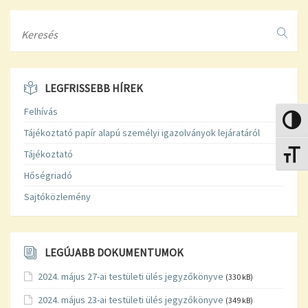
Search
LEGFRISSEBB HÍREK
Felhívás
Nagy k
Tájékoztató papír alapú személyi igazolványok lejáratáról
Tájékoztató
Betűmé
Hőségriadó
Sajtóközlemény
LEGÚJABB DOKUMENTUMOK
2024. május 27-ai testületi ülés jegyzőkönyve
(330 kB)
2024. május 23-ai testületi ülés jegyzőkönyve
(349 kB)