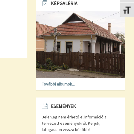
KÉPGALÉRIA
Betűmé
További albumok...
ESEMÉNYEK
Jelenleg nem érhető el információ a
tervezett eseményekről. Kérjük,
látogasson vissza később!