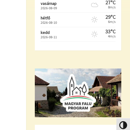
27°C
vasárnap
8m/s
2026-08-09
29°C
hétfő
6m/s
2026-08-10
33°C
kedd
4m/s
2026-08-11
Nagy k