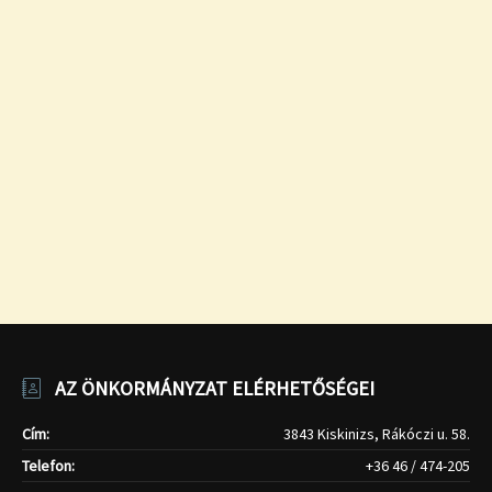
AZ ÖNKORMÁNYZAT ELÉRHETŐSÉGEI
Cím:
3843 Kiskinizs, Rákóczi u. 58.
Telefon:
+36 46 / 474-205