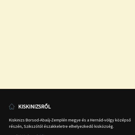
KISKINIZSRŐL
Kiskinizs Borsod-Abaúj-Zemplén megye és a Hernád-völgy középső
részén, Szikszótól északkeletre elhelyezkedő kisközség.