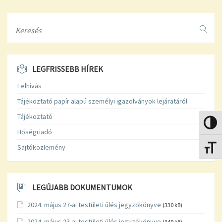
Search
LEGFRISSEBB HÍREK
Felhívás
Tájékoztató papír alapú személyi igazolványok lejáratáról
Tájékoztató
Nagy k
Hőségriadó
Sajtóközlemény
Betűmé
LEGÚJABB DOKUMENTUMOK
2024. május 27-ai testületi ülés jegyzőkönyve
(330 kB)
2024. május 23-ai testületi ülés jegyzőkönyve
(349 kB)