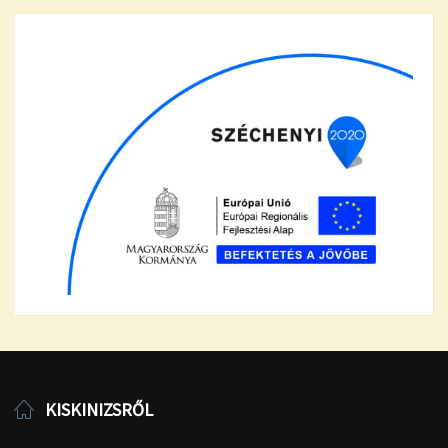
KISKINIZSRŐL