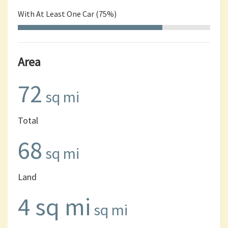
With At Least One Car (75%)
Area
72
sq mi
Total
68
sq mi
Land
4 sq mi
sq mi