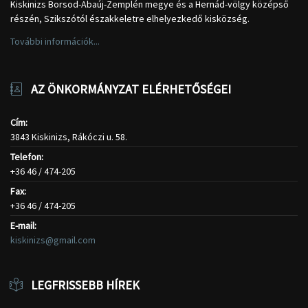
Kiskinizs Borsod-Abaúj-Zemplén megye és a Hernád-völgy középső
részén, Szikszótól északkeletre elhelyezkedő kisközség.
További információk...
AZ ÖNKORMÁNYZAT ELÉRHETŐSÉGEI
Cím:
3843 Kiskinizs, Rákóczi u. 58.
Telefon:
+36 46 / 474-205
Fax:
+36 46 / 474-205
E-mail:
kiskinizs@gmail.com
LEGFRISSEBB HÍREK