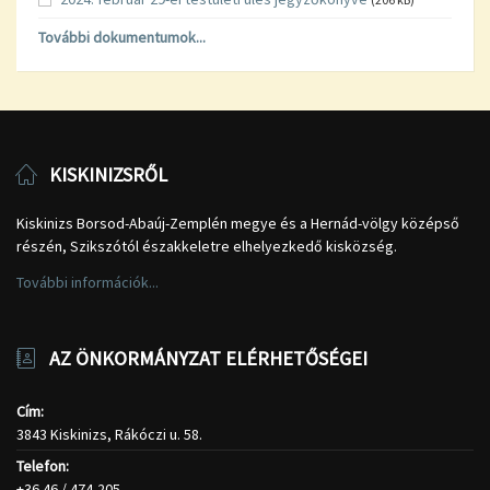
További dokumentumok...
KISKINIZSRŐL
Kiskinizs Borsod-Abaúj-Zemplén megye és a Hernád-völgy középső
részén, Szikszótól északkeletre elhelyezkedő kisközség.
További információk...
AZ ÖNKORMÁNYZAT ELÉRHETŐSÉGEI
Cím:
3843 Kiskinizs, Rákóczi u. 58.
Telefon:
+36 46 / 474-205