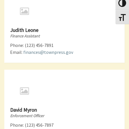
Nagy k
Betűmé
Judith Leone
Finance Assistant
Phone: (123) 456-7891
Email:
finances@townpress.gov
David Myron
Enforcement Officer
Phone: (123) 456-7897