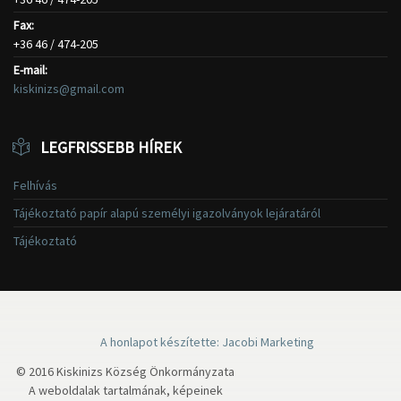
Fax:
+36 46 / 474-205
E-mail:
kiskinizs@gmail.com
LEGFRISSEBB HÍREK
Felhívás
Tájékoztató papír alapú személyi igazolványok lejáratáról
Tájékoztató
A honlapot készítette: Jacobi Marketing
© 2016 Kiskinizs Község Önkormányzata
A weboldalak tartalmának, képeinek