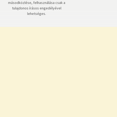
másodközlése, felhasználása csak a
tulajdonos írásos engedélyével
lehetséges.