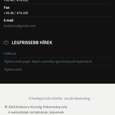
+36 46 / 474-205
Fax:
+36 46 / 474-205
E-mail:
kiskinizs@gmail.com
LEGFRISSEBB HÍREK
Felhívás
Tájékoztató papír alapú személyi igazolványok lejáratáról
Tájékoztató
A honlapot készítette: Jacobi Marketing
© 2016 Kiskinizs Község Önkormányzata
A weboldalak tartalmának, képeinek