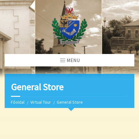
MENU
General Store
Főoldal
Virtual Tour
General Store