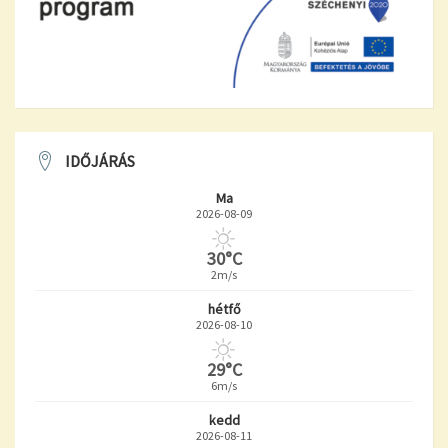
IDŐJÁRÁS
Ma
2026-08-09
30°C
2m/s
hétfő
2026-08-10
29°C
6m/s
kedd
2026-08-11