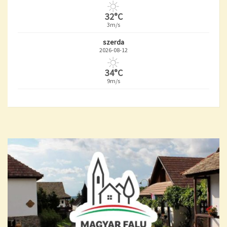
32°C
3m/s
szerda
2026-08-12
34°C
9m/s