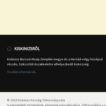
KISKINIZSRŐL
Kiskinizs Borsod-Abaúj-Zemplén megye és a Hernád-völgy középső
részén, Szikszótól északkeletre elhelyezkedő kisközség.
További információk...
© 2016 Kiskinizs Község Önkormányzata
A weboldalak tartalmának, képeinek másodközlése, felhasználása csa