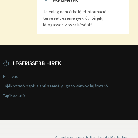
ESEMÉNYEK
Jelenleg nem érhető el információ a
tervezett eseményekről. Kérjük,
látogasson vissza később!
LEGFRISSEBB HÍREK
Felhívás
Tájékoztató papír alapú személyi igazolványok lejáratáról
Tájékoztató
A honlapot készítette: Jacobi Marketing