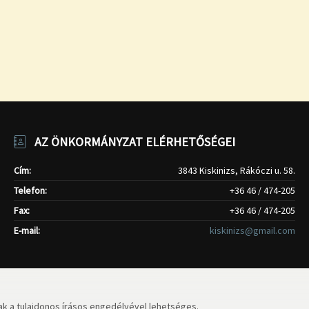
AZ ÖNKORMÁNYZAT ELÉRHETŐSÉGEI
Cím:
3843 Kiskinizs, Rákóczi u. 58.
Telefon:
+36 46 / 474-205
Fax:
+36 46 / 474-205
E-mail:
kiskinizs@gmail.com
k a tulajdonos írásos engedélyével lehetséges.