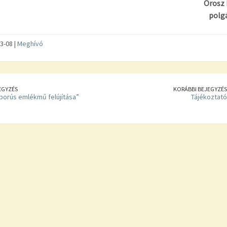
Orosz 
polg
3-08 |
Meghívó
EGYZÉS
KORÁBBI BEJEGYZÉS
háborús emlékmű felújítása”
Tájékoztató