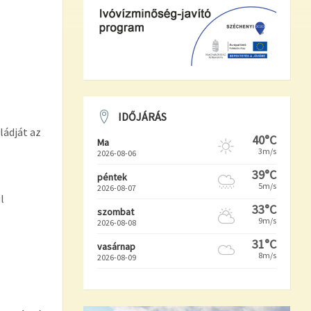
IDŐJÁRÁS
ládját az
40°C
Ma
3m/s
2026-08-06
39°C
péntek
5m/s
2026-08-07
l
33°C
szombat
9m/s
2026-08-08
31°C
vasárnap
8m/s
2026-08-09