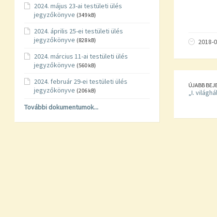
2024. május 23-ai testületi ülés
jegyzőkönyve
(349 kB)
2024. április 25-ei testületi ülés
jegyzőkönyve
(828 kB)
2018-0
2024. március 11-ai testületi ülés
jegyzőkönyve
(560 kB)
2024. február 29-ei testületi ülés
ÚJABB BEJ
jegyzőkönyve
(206 kB)
„I. világ
További dokumentumok...