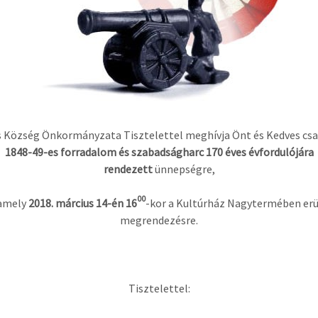
s Község Önkormányzata Tisztelettel meghívja Önt és Kedves csa
1848-49-es forradalom és szabadságharc
170 éves
évfordulójára
rendezett
ünnepségre,
00
amely
2018. március 14-én 16
-kor a Kultúrház Nagytermében erü
megrendezésre.
Tisztelettel: