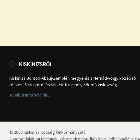
KISKINIZSRŐL
Kiskinizs Borsod-Abaúj-Zemplén megye és a Hernád-völgy középső
részén, Szikszótól északkeletre elhelyezkedő kisközség.
További információk...
© 2016 Kiskinizs Község Önkormányzata
A weboldalak tartalmának, képeinek másodközlése, felhasználása csa