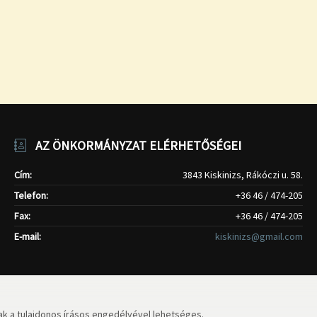
AZ ÖNKORMÁNYZAT ELÉRHETŐSÉGEI
Cím:
3843 Kiskinizs, Rákóczi u. 58.
Telefon:
+36 46 / 474-205
Fax:
+36 46 / 474-205
E-mail:
kiskinizs@gmail.com
k a tulajdonos írásos engedélyével lehetséges.