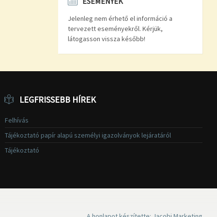
ESEMÉNYEK
Jelenleg nem érhető el információ a
tervezett eseményekről. Kérjük,
látogasson vissza később!
LEGFRISSEBB HÍREK
Felhívás
Tájékoztató papír alapú személyi igazolványok lejáratáról
Tájékoztató
A honlapot készítette: Jacobi Marketing