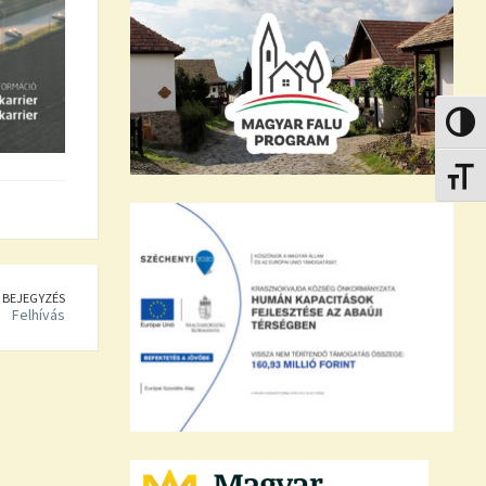
Nagy k
Betűmé
 BEJEGYZÉS
Felhívás