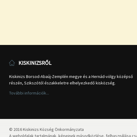
KISKINIZSRŐL
Kiskinizs Borsod-Abaúj-Zemplén megye és a Hernád-völgy középső
részén, Szikszótól északkeletre elhelyezkedő kisközség.
További információk...
© 2016 Kiskinizs Község Önkormányzata
A weboldalak tartalmának, képeinek másodközlése, felhasználása csa