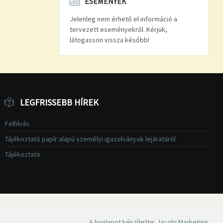
ESEMÉNYEK
Jelenleg nem érhető el információ a
tervezett eseményekről. Kérjük,
látogasson vissza később!
LEGFRISSEBB HÍREK
Felhívás
Tájékoztató papír alapú személyi igazolványok lejáratáról
Tájékoztató
A honlapot készítette: Jacobi Marketing