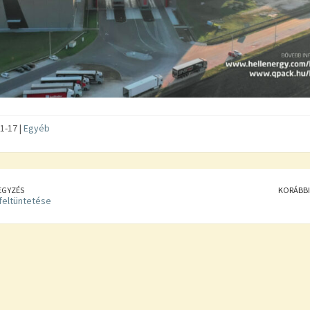
1-17 |
Egyéb
EGYZÉS
KORÁBBI
feltüntetése