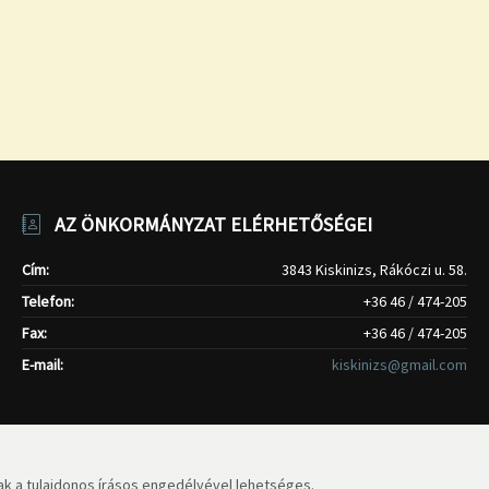
AZ ÖNKORMÁNYZAT ELÉRHETŐSÉGEI
Cím:
3843 Kiskinizs, Rákóczi u. 58.
Telefon:
+36 46 / 474-205
Fax:
+36 46 / 474-205
E-mail:
kiskinizs@gmail.com
k a tulajdonos írásos engedélyével lehetséges.