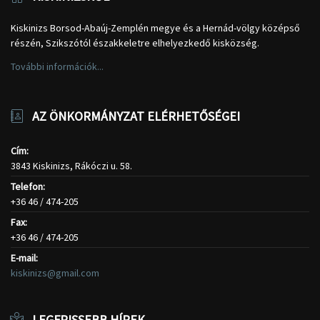
Kiskinizs Borsod-Abaúj-Zemplén megye és a Hernád-völgy középső
részén, Szikszótól északkeletre elhelyezkedő kisközség.
További információk...
AZ ÖNKORMÁNYZAT ELÉRHETŐSÉGEI
Cím:
3843 Kiskinizs, Rákóczi u. 58.
Telefon:
+36 46 / 474-205
Fax:
+36 46 / 474-205
E-mail:
kiskinizs@gmail.com
LEGFRISSEBB HÍREK