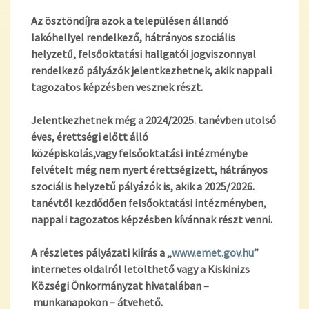
Az ösztöndíjra azok a településen állandó
lakóhellyel rendelkező, hátrányos szociális
helyzetű, felsőoktatási hallgatói jogviszonnyal
rendelkező pályázók jele
ntkezhetnek, akik nappali
tagozatos képzésben vesznek részt.
Jelentkezhetnek még a 20
2
4
/20
2
5
. tanévben utolsó
éves, érettségi előtt álló
középiskolás,
vagy
felsőoktatási intézménybe
felvételt még nem nyert
érettségizett, hátrányos
szociális helyzetű
pály
ázók is, akik a 20
2
5
/20
2
6
.
tanévtől kezdődően felsőoktatási intézményben,
nappali tagozatos képzésben kívánnak részt venni.
A részletes pályázati kiírás a
„
www.emet.gov.hu
”
internetes oldalról letölthető vagy
a
Kiskinizs
Községi Önkormányzat hivatalában
–
munkanapokon
–
átvehető.