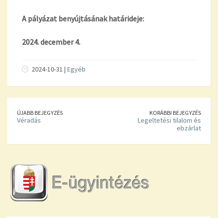
A pályázat benyújtásának határideje:
20
2
4
.
dec
ember
4
.
2024-10-31 |
Egyéb
ÚJABB BEJEGYZÉS
KORÁBBI BEJEGYZÉS
Véradás
Legeltetési tilalom és
ebzárlat