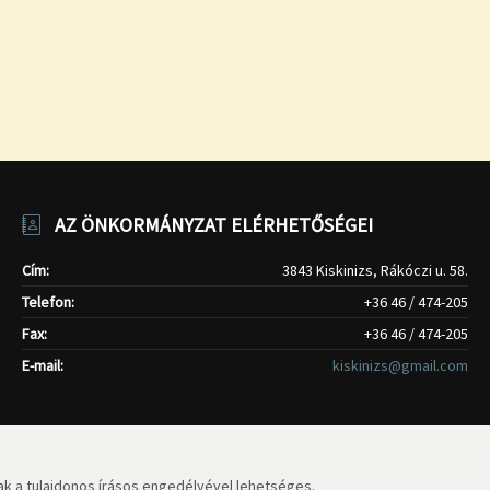
AZ ÖNKORMÁNYZAT ELÉRHETŐSÉGEI
Cím:
3843 Kiskinizs, Rákóczi u. 58.
Telefon:
+36 46 / 474-205
Fax:
+36 46 / 474-205
E-mail:
kiskinizs@gmail.com
k a tulajdonos írásos engedélyével lehetséges.