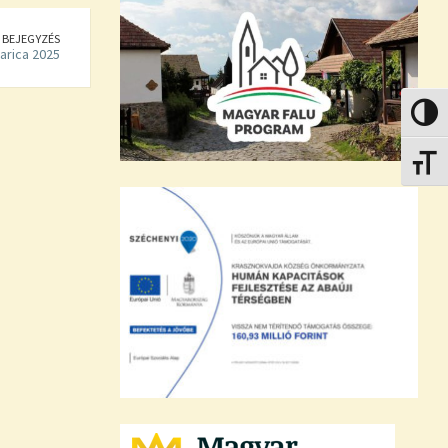
 BEJEGYZÉS
arica 2025
Nagy k
Betűmé