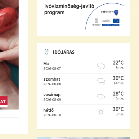
IDŐJÁRÁS
22°C
Ma
6m/s
2026-08-07
30°C
szombat
14m/s
2026-08-08
28°C
vasárnap
9m/s
2026-08-09
30°C
hétfő
6m/s
2026-08-10