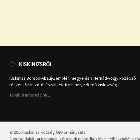
KISKINIZSRŐL
Kiskinizs Borsod-Abaúj-Zemplén megye és a Hernád-völgy középső
részén, Szikszótól északkeletre elhelyezkedő kisközség.
További információk...
© 2016 Kiskinizs Község Önkormányzata
A weboldalak tartalmának, képeinek másodközlése, felhasználása csa