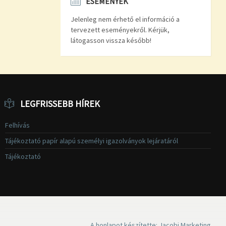
ESEMÉNYEK
Jelenleg nem érhető el információ a
tervezett eseményekről. Kérjük,
látogasson vissza később!
LEGFRISSEBB HÍREK
Felhívás
Tájékoztató papír alapú személyi igazolványok lejáratáról
Tájékoztató
A honlapot készítette: Jacobi Marketing