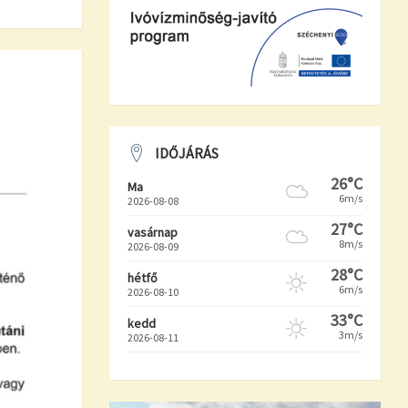
IDŐJÁRÁS
26°C
Ma
6m/s
2026-08-08
27°C
vasárnap
8m/s
2026-08-09
28°C
hétfő
6m/s
2026-08-10
33°C
kedd
3m/s
2026-08-11