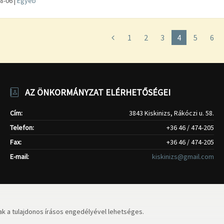
8-06
|
Egyéb
1
2
3
4
5
6
AZ ÖNKORMÁNYZAT ELÉRHETŐSÉGEI
Cím:
3843 Kiskinizs, Rákóczi u. 58.
Telefon:
+36 46 / 474-205
Fax:
+36 46 / 474-205
E-mail:
kiskinizs@gmail.com
k a tulajdonos írásos engedélyével lehetséges.