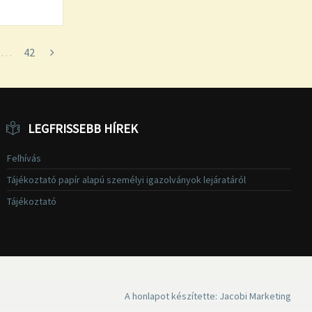
…
42
LEGFRISSEBB HÍREK
Felhívás
Tájékoztató papír alapú személyi igazolványok lejáratáról
Tájékoztató
A honlapot készítette: Jacobi Marketing