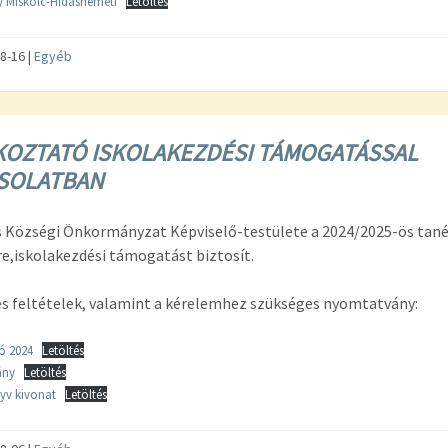
 Miskolc-Hidasnémeti
Letöltés
8-16
|
Egyéb
KOZTATÓ ISKOLAKEZDÉSI TÁMOGATÁSSAL
SOLATBAN
s Községi Önkormányzat Képviselő-testülete a 2024/2025-ös tan
e,iskolakezdési támogatást biztosít.
s feltételek, valamint a kérelemhez szükséges nyomtatvány:
ó 2024
Letöltés
ány
Letöltés
yv kivonat
Letöltés