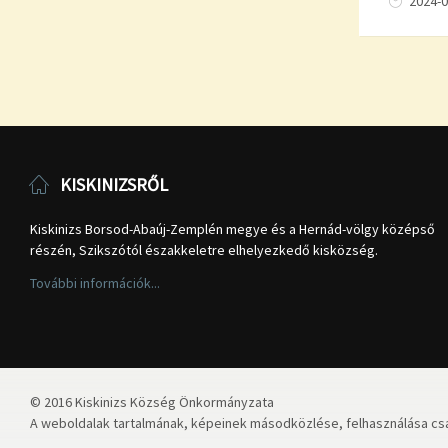
2024-0
KISKINIZSRŐL
Kiskinizs Borsod-Abaúj-Zemplén megye és a Hernád-völgy középső
részén, Szikszótól északkeletre elhelyezkedő kisközség.
További információk...
© 2016 Kiskinizs Község Önkormányzata
A weboldalak tartalmának, képeinek másodközlése, felhasználása csa