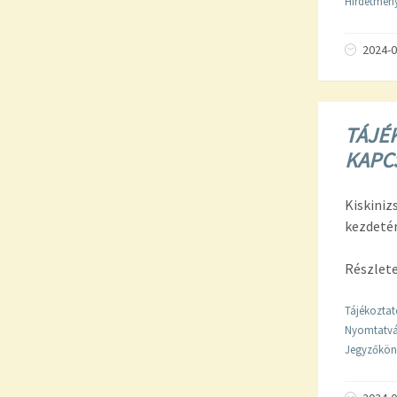
Hirdetmény
2024-0
TÁJÉ
KAPC
Kiskiniz
kezdetér
Részlete
Tájékoztat
Nyomtatv
Jegyzőkön