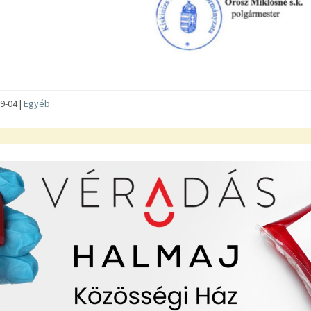
9-04
|
Egyéb