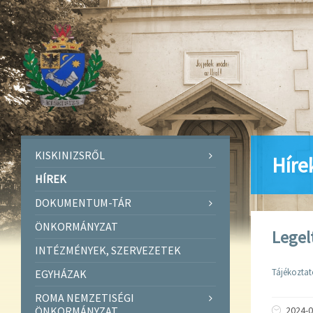
KISKINIZSRŐL
Híre
HÍREK
DOKUMENTUM-TÁR
ÖNKORMÁNYZAT
Legelt
INTÉZMÉNYEK, SZERVEZETEK
Tájékoztat
EGYHÁZAK
ROMA NEMZETISÉGI
ÖNKORMÁNYZAT
2024-0