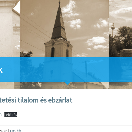
k
etési tilalom és ebzárlat
ó
Letöltés
9-26
|
Egyéb